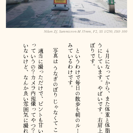
Nikon Zf, Summicron-M 35mm, F2, SS 1/250, ISO 100
。
適
当
に
撮
っ
た
だ
け
で
、
ピ
ン
ト
も
甘
い
し
撮
っ
て
出
し
J
P
E
G
っ
て
い
う
の
？
カ
メ
ラ
内
現
像
っ
て
や
つ
？
つ
ま
り
何
も
加
工
し
て
い
な
い
け
ど
、
な
ん
か
良
い
雰
囲
気
に
撮
れ
る
ね
写真は うなぎのぼり じゃなくて こいのぼり です。
。
と
い
う
わ
け
で
毎
日
の
散
歩
を
朝
の
ル
ー
テ
ィ
ー
ン
に
追
加
し
て
み
て
い
る
わ
け
で
す
。
４
月
に
な
っ
て
か
ら
、
ま
た
体
重
と
体
脂
肪
を
毎
日
計
測
す
る
よ
う
に
し
て
い
ま
す
。
や
ば
い
で
す
。
右
肩
上
が
り
で
す
。
う
な
ぎ
の
ぼ
り
で
す