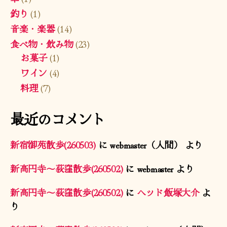
釣り
(1)
音楽・楽器
(14)
食べ物・飲み物
(23)
お菓子
(1)
ワイン
(4)
料理
(7)
最近のコメント
新宿御苑散歩(260503)
に
webmaster（人間）
より
新高円寺〜荻窪散歩(260502)
に
webmaster
より
新高円寺〜荻窪散歩(260502)
に
ヘッド飯塚大介
よ
り