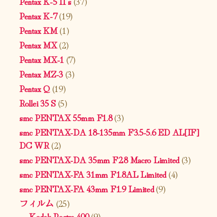
Pentax K-5 II s
(37)
Pentax K-7
(19)
Pentax KM
(1)
Pentax MX
(2)
Pentax MX-1
(7)
Pentax MZ-3
(3)
Pentax Q
(19)
Rollei 35 S
(5)
smc PENTAX 55mm F1.8
(3)
smc PENTAX-DA 18-135mm F3.5-5.6 ED AL[IF]
DC WR
(2)
smc PENTAX-DA 35mm F2.8 Macro Limited
(3)
smc PENTAX-FA 31mm F1.8AL Limited
(4)
smc PENTAX-FA 43mm F1.9 Limited
(9)
フィルム
(25)
Kodak Portra 400
(9)