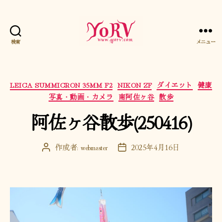
検索
メニュー
YORV
カ
LEICA SUMMICRON 35MM F2
NIKON ZF
ダイエット
健康
テ
写真・動画・カメラ
南阿佐ヶ谷
散歩
ゴ
阿佐ヶ谷散歩(250416)
リ
ー
作成者:
webmaster
2025年4月16日
投
投
稿
稿
者
日