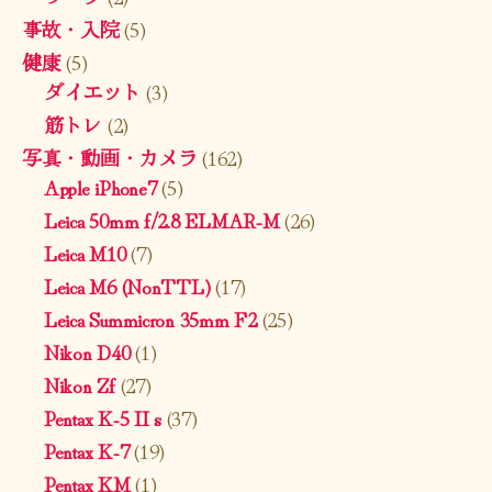
事故・入院
(5)
健康
(5)
ダイエット
(3)
筋トレ
(2)
写真・動画・カメラ
(162)
Apple iPhone7
(5)
Leica 50mm f/2.8 ELMAR-M
(26)
Leica M10
(7)
Leica M6 (NonTTL)
(17)
Leica Summicron 35mm F2
(25)
Nikon D40
(1)
Nikon Zf
(27)
Pentax K-5 II s
(37)
Pentax K-7
(19)
Pentax KM
(1)