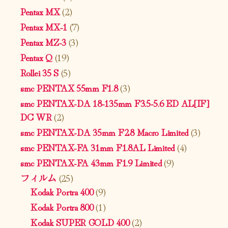
Pentax MX
(2)
Pentax MX-1
(7)
Pentax MZ-3
(3)
Pentax Q
(19)
Rollei 35 S
(5)
smc PENTAX 55mm F1.8
(3)
smc PENTAX-DA 18-135mm F3.5-5.6 ED AL[IF]
DC WR
(2)
smc PENTAX-DA 35mm F2.8 Macro Limited
(3)
smc PENTAX-FA 31mm F1.8AL Limited
(4)
smc PENTAX-FA 43mm F1.9 Limited
(9)
フィルム
(25)
Kodak Portra 400
(9)
Kodak Portra 800
(1)
Kodak SUPER GOLD 400
(2)