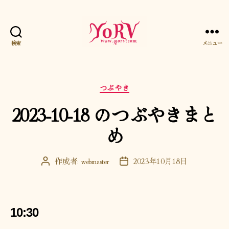
検索
メニュー
YORV
カ
つぶやき
テ
2023-10-18 のつぶやきまと
ゴ
リ
め
ー
作成者:
webmaster
2023年10月18日
投
投
稿
稿
者
日
10:30