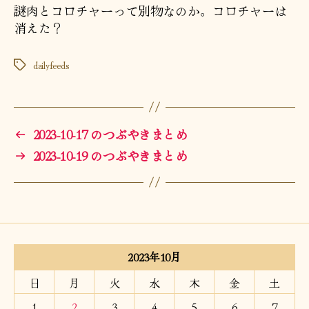
謎肉とコロチャーって別物なのか。コロチャーは
消えた？
dailyfeeds
タ
グ
←
2023-10-17 のつぶやきまとめ
→
2023-10-19 のつぶやきまとめ
2023年10月
日
月
火
水
木
金
土
1
2
3
4
5
6
7