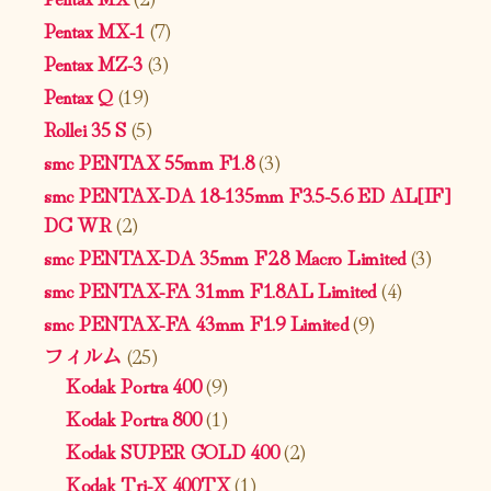
Pentax MX-1
(7)
Pentax MZ-3
(3)
Pentax Q
(19)
Rollei 35 S
(5)
smc PENTAX 55mm F1.8
(3)
smc PENTAX-DA 18-135mm F3.5-5.6 ED AL[IF]
DC WR
(2)
smc PENTAX-DA 35mm F2.8 Macro Limited
(3)
smc PENTAX-FA 31mm F1.8AL Limited
(4)
smc PENTAX-FA 43mm F1.9 Limited
(9)
フィルム
(25)
Kodak Portra 400
(9)
Kodak Portra 800
(1)
Kodak SUPER GOLD 400
(2)
Kodak Tri-X 400TX
(1)