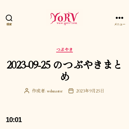
検索
メニュー
YORV
カ
つぶやき
テ
2023-09-25 のつぶやきまと
ゴ
リ
め
ー
作成者:
webmaster
2023年9月25日
投
投
稿
稿
者
日
10:01