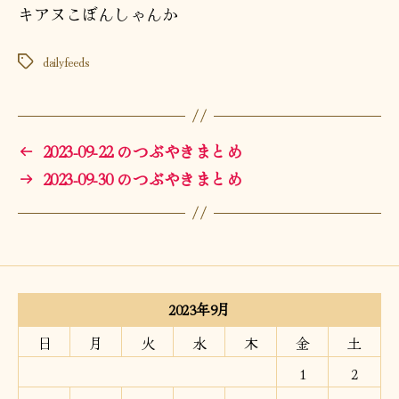
キアヌこぼんしゃんか
dailyfeeds
タ
グ
←
2023-09-22 のつぶやきまとめ
→
2023-09-30 のつぶやきまとめ
2023年9月
日
月
火
水
木
金
土
1
2