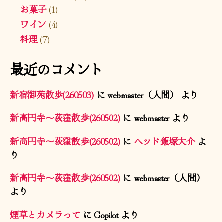
お菓子
(1)
ワイン
(4)
料理
(7)
最近のコメント
新宿御苑散歩(260503)
に
webmaster（人間）
より
新高円寺〜荻窪散歩(260502)
に
webmaster
より
新高円寺〜荻窪散歩(260502)
に
ヘッド飯塚大介
よ
り
新高円寺〜荻窪散歩(260502)
に
webmaster（人間）
より
煙草とカメラって
に
Copilot
より