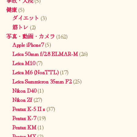
事故・入院
(5)
健康
(5)
ダイエット
(3)
筋トレ
(2)
写真・動画・カメラ
(162)
Apple iPhone7
(5)
Leica 50mm f/2.8 ELMAR-M
(26)
Leica M10
(7)
Leica M6 (NonTTL)
(17)
Leica Summicron 35mm F2
(25)
Nikon D40
(1)
Nikon Zf
(27)
Pentax K-5 II s
(37)
Pentax K-7
(19)
Pentax KM
(1)
Pentax MX
(2)