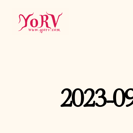
YORV
2023