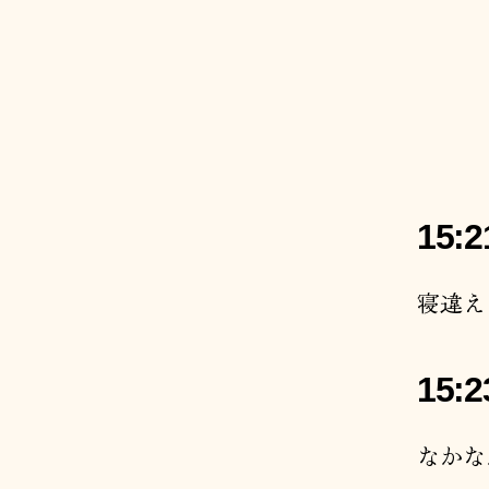
15:2
寝違え
15:2
なかな