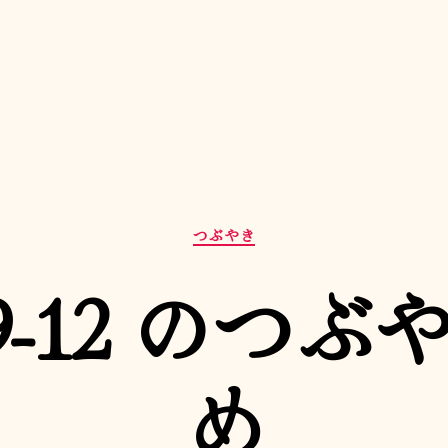
カ
つぶやき
テ
ゴ
-09-12 のつ
リ
ー
め