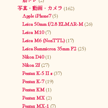
写真・動画・カメラ
(162)
Apple iPhone7
(5)
Leica 50mm f/2.8 ELMAR-M
(26)
Leica M10
(7)
Leica M6 (NonTTL)
(17)
Leica Summicron 35mm F2
(25)
Nikon D40
(1)
Nikon Zf
(27)
Pentax K-5 II s
(37)
Pentax K-7
(19)
Pentax KM
(1)
Pentax MX
(2)
Pentax MX-1
(7)