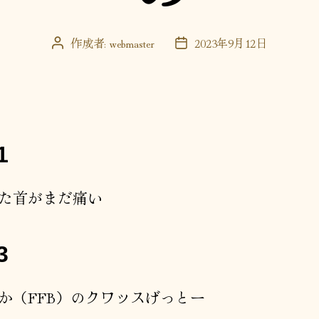
作成者:
webmaster
2023年9月12日
投
投
稿
稿
者
日
1
た首がまだ痛い
3
か（FFB）のクワッスげっとー