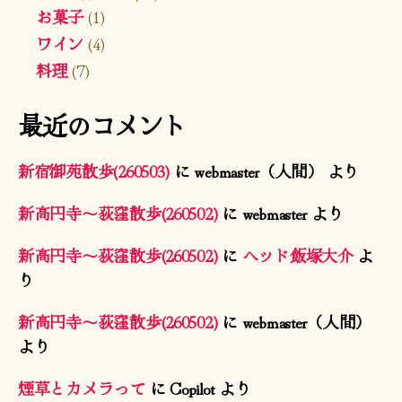
お菓子
(1)
ワイン
(4)
料理
(7)
最近のコメント
新宿御苑散歩(260503)
に
webmaster（人間）
より
新高円寺〜荻窪散歩(260502)
に
webmaster
より
新高円寺〜荻窪散歩(260502)
に
ヘッド飯塚大介
よ
り
新高円寺〜荻窪散歩(260502)
に
webmaster（人間）
より
煙草とカメラって
に
Copilot
より