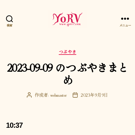
検索
メニュー
YORV
カ
つぶやき
テ
2023-09-09 のつぶやきまと
ゴ
リ
め
ー
作成者:
webmaster
2023年9月9日
投
投
稿
稿
者
日
10:37