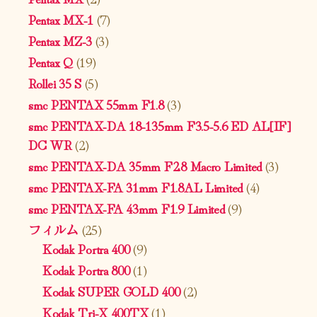
Pentax MX-1
(7)
Pentax MZ-3
(3)
Pentax Q
(19)
Rollei 35 S
(5)
smc PENTAX 55mm F1.8
(3)
smc PENTAX-DA 18-135mm F3.5-5.6 ED AL[IF]
DC WR
(2)
smc PENTAX-DA 35mm F2.8 Macro Limited
(3)
smc PENTAX-FA 31mm F1.8AL Limited
(4)
smc PENTAX-FA 43mm F1.9 Limited
(9)
フィルム
(25)
Kodak Portra 400
(9)
Kodak Portra 800
(1)
Kodak SUPER GOLD 400
(2)
Kodak Tri-X 400TX
(1)