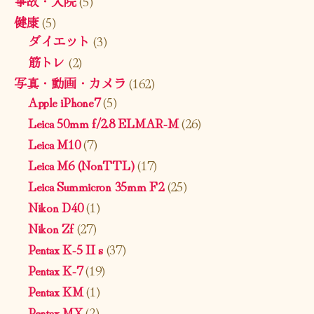
事故・入院
(5)
健康
(5)
ダイエット
(3)
筋トレ
(2)
写真・動画・カメラ
(162)
Apple iPhone7
(5)
Leica 50mm f/2.8 ELMAR-M
(26)
Leica M10
(7)
Leica M6 (NonTTL)
(17)
Leica Summicron 35mm F2
(25)
Nikon D40
(1)
Nikon Zf
(27)
Pentax K-5 II s
(37)
Pentax K-7
(19)
Pentax KM
(1)
Pentax MX
(2)