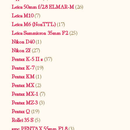
Leica 50mm f/2.8 ELMAR-M
(26)
Leica M10
(7)
Leica M6 (NonTTL)
(17)
Leica Summicron 35mm F2
(25)
Nikon D40
(1)
Nikon Zf
(27)
Pentax K-5 II s
(37)
Pentax K-7
(19)
Pentax KM
(1)
Pentax MX
(2)
Pentax MX-1
(7)
Pentax MZ-3
(3)
Pentax Q
(19)
Rollei 35 S
(5)
smc PENTAX 55mm F1.8
(3)