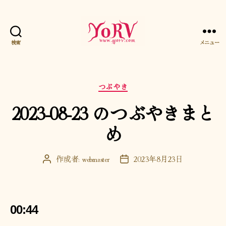
検索
メニュー
YORV
カ
つぶやき
テ
2023-08-23 のつぶやきまと
ゴ
リ
め
ー
作成者:
webmaster
2023年8月23日
投
投
稿
稿
者
日
00:44