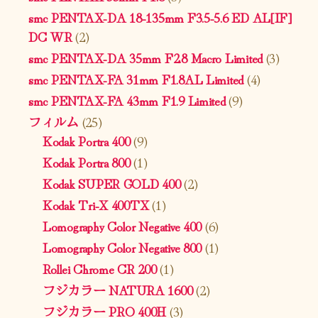
smc PENTAX-DA 18-135mm F3.5-5.6 ED AL[IF]
DC WR
(2)
smc PENTAX-DA 35mm F2.8 Macro Limited
(3)
smc PENTAX-FA 31mm F1.8AL Limited
(4)
smc PENTAX-FA 43mm F1.9 Limited
(9)
フィルム
(25)
Kodak Portra 400
(9)
Kodak Portra 800
(1)
Kodak SUPER GOLD 400
(2)
Kodak Tri-X 400TX
(1)
Lomography Color Negative 400
(6)
Lomography Color Negative 800
(1)
Rollei Chrome CR 200
(1)
フジカラー NATURA 1600
(2)
フジカラー PRO 400H
(3)