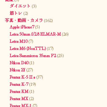
ダイエット
(3)
筋トレ
(2)
写真・動画・カメラ
(162)
Apple iPhone7
(5)
Leica 50mm f/2.8 ELMAR-M
(26)
Leica M10
(7)
Leica M6 (NonTTL)
(17)
Leica Summicron 35mm F2
(25)
Nikon D40
(1)
Nikon Zf
(27)
Pentax K-5 II s
(37)
Pentax K-7
(19)
Pentax KM
(1)
Pentax MX
(2)
Pentax MX-1
(7)