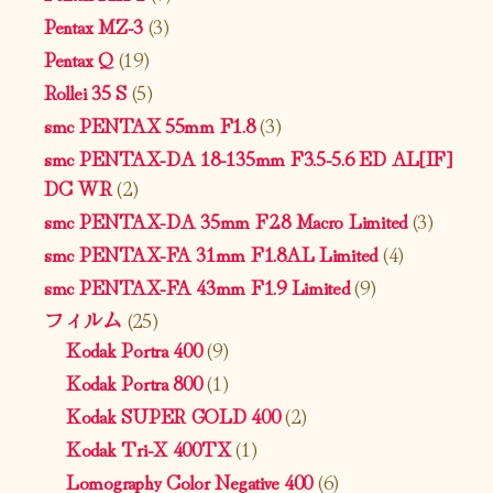
Pentax MZ-3
(3)
Pentax Q
(19)
Rollei 35 S
(5)
smc PENTAX 55mm F1.8
(3)
smc PENTAX-DA 18-135mm F3.5-5.6 ED AL[IF]
DC WR
(2)
smc PENTAX-DA 35mm F2.8 Macro Limited
(3)
smc PENTAX-FA 31mm F1.8AL Limited
(4)
smc PENTAX-FA 43mm F1.9 Limited
(9)
フィルム
(25)
Kodak Portra 400
(9)
Kodak Portra 800
(1)
Kodak SUPER GOLD 400
(2)
Kodak Tri-X 400TX
(1)
Lomography Color Negative 400
(6)