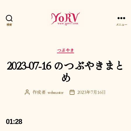
検索
メニュー
YORV
カ
つぶやき
テ
2023-07-16 のつぶやきまと
ゴ
リ
め
ー
作成者:
webmaster
2023年7月16日
投
投
稿
稿
者
日
01:28