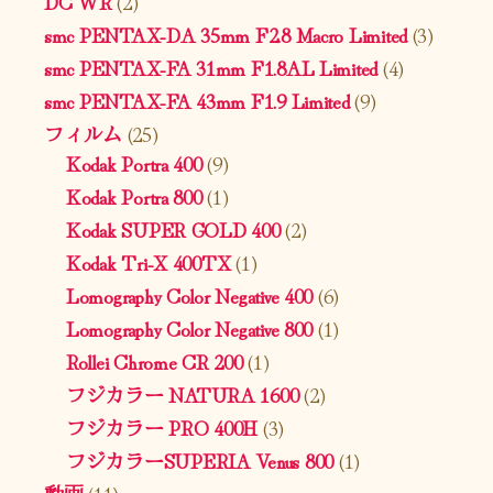
DC WR
(2)
smc PENTAX-DA 35mm F2.8 Macro Limited
(3)
smc PENTAX-FA 31mm F1.8AL Limited
(4)
smc PENTAX-FA 43mm F1.9 Limited
(9)
フィルム
(25)
Kodak Portra 400
(9)
Kodak Portra 800
(1)
Kodak SUPER GOLD 400
(2)
Kodak Tri-X 400TX
(1)
Lomography Color Negative 400
(6)
Lomography Color Negative 800
(1)
Rollei Chrome CR 200
(1)
フジカラー NATURA 1600
(2)
フジカラー PRO 400H
(3)
フジカラーSUPERIA Venus 800
(1)
動画
(11)