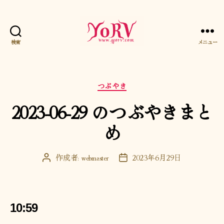
検索
メニュー
YORV
カ
つぶやき
テ
2023-06-29 のつぶやきまと
ゴ
リ
め
ー
作成者:
webmaster
2023年6月29日
投
投
稿
稿
者
日
10:59