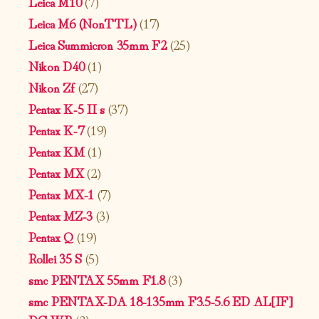
Leica M10
(7)
Leica M6 (NonTTL)
(17)
Leica Summicron 35mm F2
(25)
Nikon D40
(1)
Nikon Zf
(27)
Pentax K-5 II s
(37)
Pentax K-7
(19)
Pentax KM
(1)
Pentax MX
(2)
Pentax MX-1
(7)
Pentax MZ-3
(3)
Pentax Q
(19)
Rollei 35 S
(5)
smc PENTAX 55mm F1.8
(3)
smc PENTAX-DA 18-135mm F3.5-5.6 ED AL[IF]