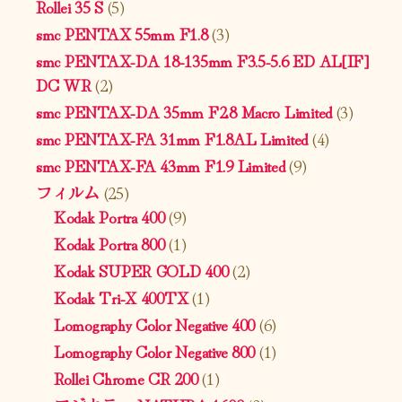
Rollei 35 S
(5)
smc PENTAX 55mm F1.8
(3)
smc PENTAX-DA 18-135mm F3.5-5.6 ED AL[IF]
DC WR
(2)
smc PENTAX-DA 35mm F2.8 Macro Limited
(3)
smc PENTAX-FA 31mm F1.8AL Limited
(4)
smc PENTAX-FA 43mm F1.9 Limited
(9)
フィルム
(25)
Kodak Portra 400
(9)
Kodak Portra 800
(1)
Kodak SUPER GOLD 400
(2)
Kodak Tri-X 400TX
(1)
Lomography Color Negative 400
(6)
Lomography Color Negative 800
(1)
Rollei Chrome CR 200
(1)