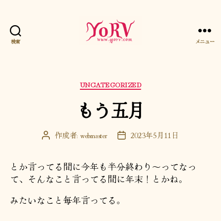
検索
メニュー
YORV
カ
UNCATEGORIZED
テ
もう五月
ゴ
リ
ー
作成者:
webmaster
2023年5月11日
投
投
稿
稿
者
日
とか言ってる間に今年も半分終わり〜ってなっ
て、そんなこと言ってる間に年末！とかね。
みたいなこと毎年言ってる。