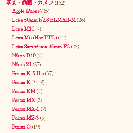
写真・動画・カメラ
(162)
Apple iPhone7
(5)
Leica 50mm f/2.8 ELMAR-M
(26)
Leica M10
(7)
Leica M6 (NonTTL)
(17)
Leica Summicron 35mm F2
(25)
Nikon D40
(1)
Nikon Zf
(27)
Pentax K-5 II s
(37)
Pentax K-7
(19)
Pentax KM
(1)
Pentax MX
(2)
Pentax MX-1
(7)
Pentax MZ-3
(3)
Pentax Q
(19)