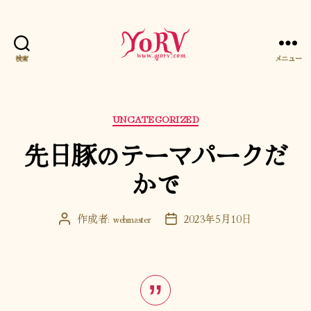
検索
メニュー
YORV
カ
UNCATEGORIZED
テ
先日豚のテーマパークだ
ゴ
リ
かで
ー
作成者:
webmaster
2023年5月10日
投
投
稿
稿
者
日