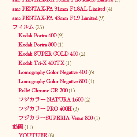
smc PENTAX-FA 31mm F1.8AL Limited
(4)
smc PENTAX-FA 43mm F1.9 Limited
(9)
フィルム
(25)
Kodak Portra 400
(9)
Kodak Portra 800
(1)
Kodak SUPER GOLD 400
(2)
Kodak Tri-X 400TX
(1)
Lomography Color Negative 400
(6)
Lomography Color Negative 800
(1)
Rollei Chrome CR 200
(1)
フジカラー NATURA 1600
(2)
フジカラー PRO 400H
(3)
フジカラーSUPERIA Venus 800
(1)
動画
(11)
YOUTUBE
(8)