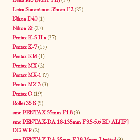
Leica Summicron 35mm F2
(25)
Nikon D40
(1)
Nikon Zf
(27)
Pentax K-5 II s
(37)
Pentax K-7
(19)
Pentax KM
(1)
Pentax MX
(2)
Pentax MX-1
(7)
Pentax MZ-3
(3)
Pentax Q
(19)
Rollei 35 S
(5)
smc PENTAX 55mm F1.8
(3)
smc PENTAX-DA 18-135mm F3.5-5.6 ED AL[IF]
DC WR
(2)
smc PENTAX-DA 35mm F2.8 Macro Limited
(3)