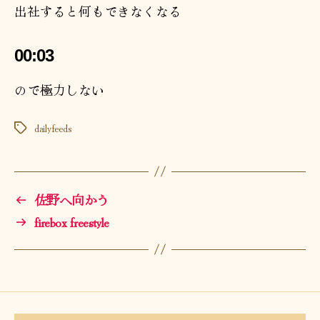
出社すると何もできなくなる
00:03
ので極力しない
dailyfeeds
タ
グ
←
佐野へ向かう
→
firebox freestyle