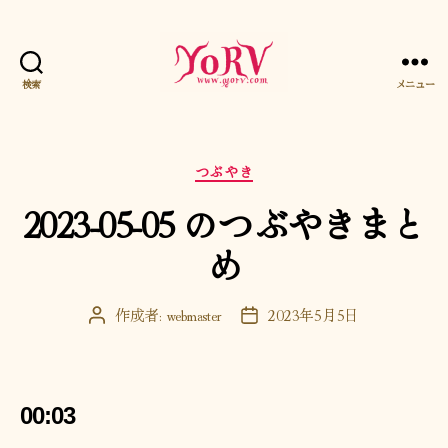
検索
メニュー
YORV
カ
つぶやき
テ
2023-05-05 のつぶやきまと
ゴ
リ
め
ー
作成者:
webmaster
2023年5月5日
投
投
稿
稿
者
日
00:03