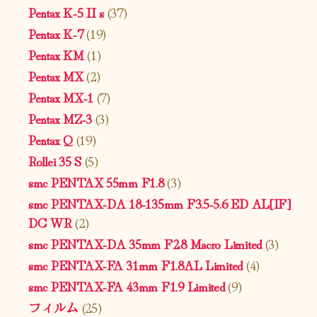
Pentax K-5 II s
(37)
Pentax K-7
(19)
Pentax KM
(1)
Pentax MX
(2)
Pentax MX-1
(7)
Pentax MZ-3
(3)
Pentax Q
(19)
Rollei 35 S
(5)
smc PENTAX 55mm F1.8
(3)
smc PENTAX-DA 18-135mm F3.5-5.6 ED AL[IF]
DC WR
(2)
smc PENTAX-DA 35mm F2.8 Macro Limited
(3)
smc PENTAX-FA 31mm F1.8AL Limited
(4)
smc PENTAX-FA 43mm F1.9 Limited
(9)
フィルム
(25)