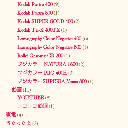
Kodak Portra 400
(9)
Kodak Portra 800
(1)
Kodak SUPER GOLD 400
(2)
Kodak Tri-X 400TX
(1)
Lomography Color Negative 400
(6)
Lomography Color Negative 800
(1)
Rollei Chrome CR 200
(1)
フジカラー NATURA 1600
(2)
フジカラー PRO 400H
(3)
フジカラーSUPERIA Venus 800
(1)
動画
(11)
YOUTUBE
(8)
ニコニコ動画
(1)
家電
(4)
当たったよ
(2)