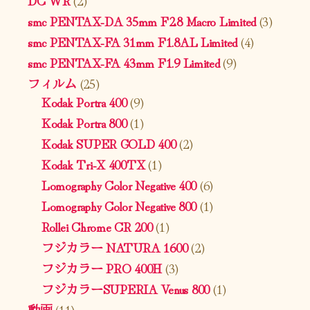
smc PENTAX-DA 35mm F2.8 Macro Limited
(3)
smc PENTAX-FA 31mm F1.8AL Limited
(4)
smc PENTAX-FA 43mm F1.9 Limited
(9)
フィルム
(25)
Kodak Portra 400
(9)
Kodak Portra 800
(1)
Kodak SUPER GOLD 400
(2)
Kodak Tri-X 400TX
(1)
Lomography Color Negative 400
(6)
Lomography Color Negative 800
(1)
Rollei Chrome CR 200
(1)
フジカラー NATURA 1600
(2)
フジカラー PRO 400H
(3)
フジカラーSUPERIA Venus 800
(1)
動画
(11)