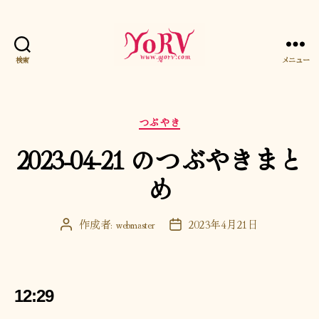
検索
メニュー
YORV
カ
つぶやき
テ
2023-04-21 のつぶやきまと
ゴ
リ
め
ー
作成者:
webmaster
2023年4月21日
投
投
稿
稿
者
日
12:29