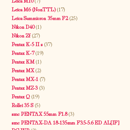
Leica M10
(7)
Leica M6 (NonTTL)
(17)
Leica Summicron 35mm F2
(25)
Nikon D40
(1)
Nikon Zf
(27)
Pentax K-5 II s
(37)
Pentax K-7
(19)
Pentax KM
(1)
Pentax MX
(2)
Pentax MX-1
(7)
Pentax MZ-3
(3)
Pentax Q
(19)
Rollei 35 S
(5)
smc PENTAX 55mm F1.8
(3)
smc PENTAX-DA 18-135mm F3.5-5.6 ED AL[IF]
DC WR
(2)