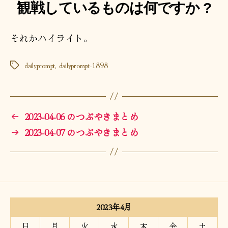
観戦しているものは何ですか ?
それかハイライト。
dailyprompt
,
dailyprompt-1898
タ
グ
←
2023-04-06 のつぶやきまとめ
→
2023-04-07 のつぶやきまとめ
2023年4月
日
月
火
水
木
金
土