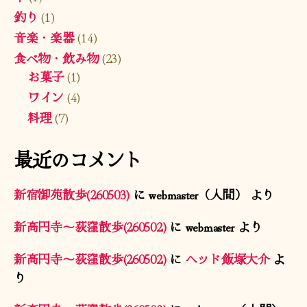
釣り
(1)
音楽・楽器
(14)
食べ物・飲み物
(23)
お菓子
(1)
ワイン
(4)
料理
(7)
最近のコメント
新宿御苑散歩(260503)
に
webmaster（人間）
より
新高円寺〜荻窪散歩(260502)
に
webmaster
より
新高円寺〜荻窪散歩(260502)
に
ヘッド飯塚大介
よ
り