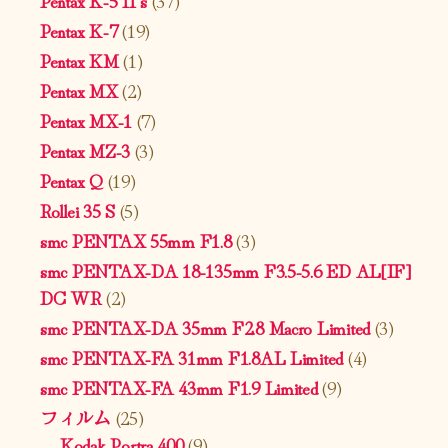
Pentax K-7
(19)
Pentax KM
(1)
Pentax MX
(2)
Pentax MX-1
(7)
Pentax MZ-3
(3)
Pentax Q
(19)
Rollei 35 S
(5)
smc PENTAX 55mm F1.8
(3)
smc PENTAX-DA 18-135mm F3.5-5.6 ED AL[IF]
DC WR
(2)
smc PENTAX-DA 35mm F2.8 Macro Limited
(3)
smc PENTAX-FA 31mm F1.8AL Limited
(4)
smc PENTAX-FA 43mm F1.9 Limited
(9)
フィルム
(25)
Kodak Portra 400
(9)