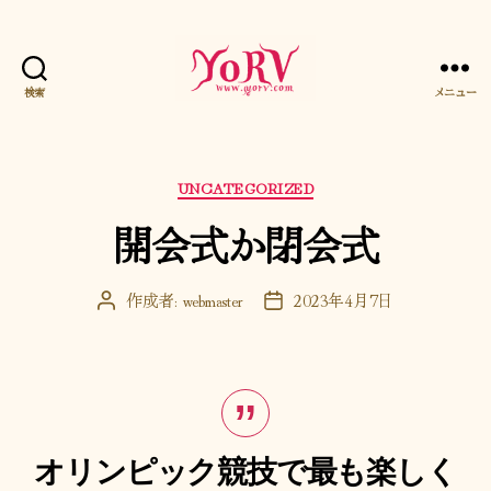
検索
メニュー
YORV
カ
UNCATEGORIZED
テ
開会式か閉会式
ゴ
リ
ー
作成者:
webmaster
2023年4月7日
投
投
稿
稿
者
日
オリンピック競技で最も楽しく