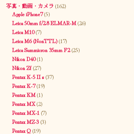
写真・動画・カメラ
(162)
Apple iPhone7
(5)
Leica 50mm f/2.8 ELMAR-M
(26)
Leica M10
(7)
Leica M6 (NonTTL)
(17)
Leica Summicron 35mm F2
(25)
Nikon D40
(1)
Nikon Zf
(27)
Pentax K-5 II s
(37)
Pentax K-7
(19)
Pentax KM
(1)
Pentax MX
(2)
Pentax MX-1
(7)
Pentax MZ-3
(3)
Pentax Q
(19)