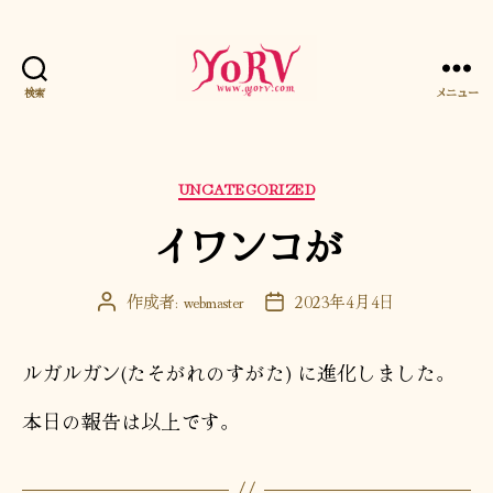
検索
メニュー
YORV
カ
UNCATEGORIZED
テ
イワンコが
ゴ
リ
ー
作成者:
webmaster
2023年4月4日
投
投
稿
稿
者
日
ルガルガン(たそがれのすがた) に進化しました。
本日の報告は以上です。