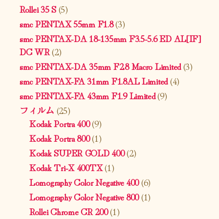
Rollei 35 S
(5)
smc PENTAX 55mm F1.8
(3)
smc PENTAX-DA 18-135mm F3.5-5.6 ED AL[IF]
DC WR
(2)
smc PENTAX-DA 35mm F2.8 Macro Limited
(3)
smc PENTAX-FA 31mm F1.8AL Limited
(4)
smc PENTAX-FA 43mm F1.9 Limited
(9)
フィルム
(25)
Kodak Portra 400
(9)
Kodak Portra 800
(1)
Kodak SUPER GOLD 400
(2)
Kodak Tri-X 400TX
(1)
Lomography Color Negative 400
(6)
Lomography Color Negative 800
(1)
Rollei Chrome CR 200
(1)