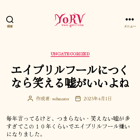
検索
メニュー
YORV
カ
UNCATEGORIZED
テ
エイプリルフールにつく
ゴ
リ
なら笑える嘘がいいよね
ー
作成者:
webmaster
2023年4月1日
投
投
稿
稿
者
日
毎年言ってるけど、つまらない・笑えない嘘が多
すぎてこの１０年くらいでエイプリルフール嫌い
になりました。