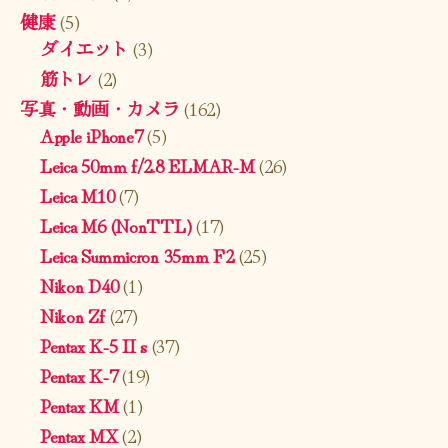
健康
(5)
ダイエット
(3)
筋トレ
(2)
写真・動画・カメラ
(162)
Apple iPhone7
(5)
Leica 50mm f/2.8 ELMAR-M
(26)
Leica M10
(7)
Leica M6 (NonTTL)
(17)
Leica Summicron 35mm F2
(25)
Nikon D40
(1)
Nikon Zf
(27)
Pentax K-5 II s
(37)
Pentax K-7
(19)
Pentax KM
(1)
Pentax MX
(2)