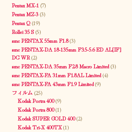
Pentax MX-1
(7)
Pentax MZ-3
(3)
Pentax Q
(19)
Rollei 35 S
(5)
smc PENTAX 55mm F1.8
(3)
smc PENTAX-DA 18-135mm F3.5-5.6 ED AL[IF]
DC WR
(2)
smc PENTAX-DA 35mm F2.8 Macro Limited
(3)
smc PENTAX-FA 31mm F1.8AL Limited
(4)
smc PENTAX-FA 43mm F1.9 Limited
(9)
フィルム
(25)
Kodak Portra 400
(9)
Kodak Portra 800
(1)
Kodak SUPER GOLD 400
(2)
Kodak Tri-X 400TX
(1)