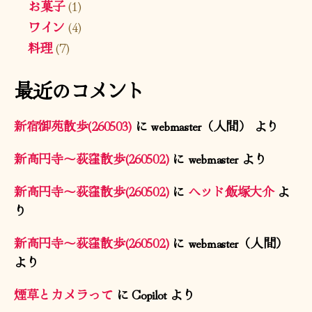
お菓子
(1)
ワイン
(4)
料理
(7)
最近のコメント
新宿御苑散歩(260503)
に
webmaster（人間）
より
新高円寺〜荻窪散歩(260502)
に
webmaster
より
新高円寺〜荻窪散歩(260502)
に
ヘッド飯塚大介
よ
り
新高円寺〜荻窪散歩(260502)
に
webmaster（人間）
より
煙草とカメラって
に
Copilot
より