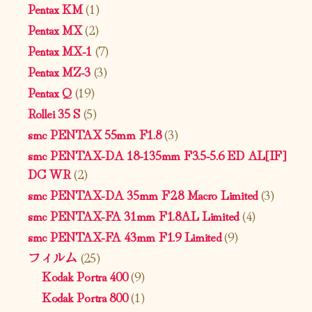
Pentax KM
(1)
Pentax MX
(2)
Pentax MX-1
(7)
Pentax MZ-3
(3)
Pentax Q
(19)
Rollei 35 S
(5)
smc PENTAX 55mm F1.8
(3)
smc PENTAX-DA 18-135mm F3.5-5.6 ED AL[IF]
DC WR
(2)
smc PENTAX-DA 35mm F2.8 Macro Limited
(3)
smc PENTAX-FA 31mm F1.8AL Limited
(4)
smc PENTAX-FA 43mm F1.9 Limited
(9)
フィルム
(25)
Kodak Portra 400
(9)
Kodak Portra 800
(1)