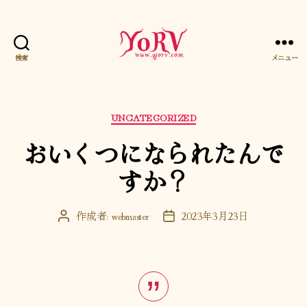
検索
メニュー
YORV
カ
UNCATEGORIZED
テ
おいくつになられたんで
ゴ
リ
すか？
ー
作成者:
webmaster
2023年3月23日
投
投
稿
稿
者
日