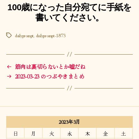
100歳になった自分宛てに手紙を
書いてください。
dailyprompt
,
dailyprompt-1873
タ
グ
←
筋肉は裏切らないとか嘘だね
→
2023-03-23 のつぶやきまとめ
2023年3月
日
月
火
水
木
金
土