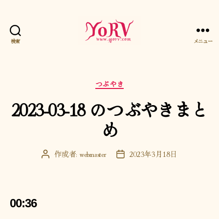
検索
メニュー
YORV
カ
つぶやき
テ
2023-03-18 のつぶやきまと
ゴ
リ
め
ー
作成者:
webmaster
2023年3月18日
投
投
稿
稿
者
日
00:36