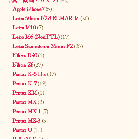
Apple iPhone7
(5)
Leica 50mm f/2.8 ELMAR-M
(26)
Leica M10
(7)
Leica M6 (NonTTL)
(17)
Leica Summicron 35mm F2
(25)
Nikon D40
(1)
Nikon Zf
(27)
Pentax K-5 II s
(37)
Pentax K-7
(19)
Pentax KM
(1)
Pentax MX
(2)
Pentax MX-1
(7)
Pentax MZ-3
(3)
Pentax Q
(19)
Rollei 35 S
(5)