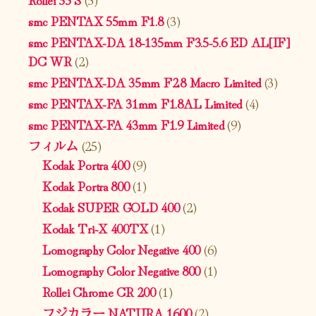
smc PENTAX 55mm F1.8
(3)
smc PENTAX-DA 18-135mm F3.5-5.6 ED AL[IF]
DC WR
(2)
smc PENTAX-DA 35mm F2.8 Macro Limited
(3)
smc PENTAX-FA 31mm F1.8AL Limited
(4)
smc PENTAX-FA 43mm F1.9 Limited
(9)
フィルム
(25)
Kodak Portra 400
(9)
Kodak Portra 800
(1)
Kodak SUPER GOLD 400
(2)
Kodak Tri-X 400TX
(1)
Lomography Color Negative 400
(6)
Lomography Color Negative 800
(1)
Rollei Chrome CR 200
(1)
フジカラー NATURA 1600
(2)