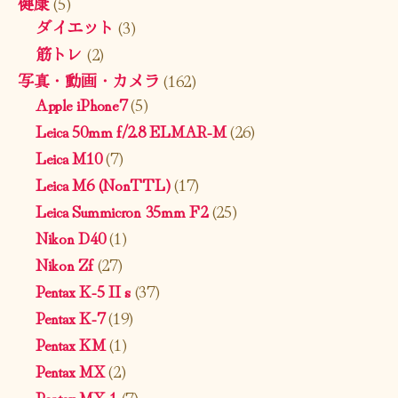
健康
(5)
ダイエット
(3)
筋トレ
(2)
写真・動画・カメラ
(162)
Apple iPhone7
(5)
Leica 50mm f/2.8 ELMAR-M
(26)
Leica M10
(7)
Leica M6 (NonTTL)
(17)
Leica Summicron 35mm F2
(25)
Nikon D40
(1)
Nikon Zf
(27)
Pentax K-5 II s
(37)
Pentax K-7
(19)
Pentax KM
(1)
Pentax MX
(2)
Pentax MX-1
(7)