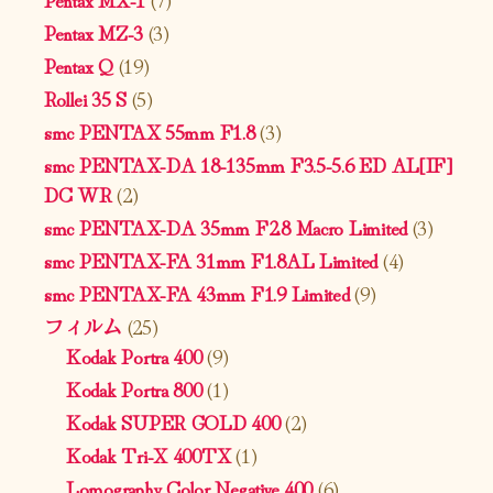
Pentax MZ-3
(3)
Pentax Q
(19)
Rollei 35 S
(5)
smc PENTAX 55mm F1.8
(3)
smc PENTAX-DA 18-135mm F3.5-5.6 ED AL[IF]
DC WR
(2)
smc PENTAX-DA 35mm F2.8 Macro Limited
(3)
smc PENTAX-FA 31mm F1.8AL Limited
(4)
smc PENTAX-FA 43mm F1.9 Limited
(9)
フィルム
(25)
Kodak Portra 400
(9)
Kodak Portra 800
(1)
Kodak SUPER GOLD 400
(2)
Kodak Tri-X 400TX
(1)
Lomography Color Negative 400
(6)