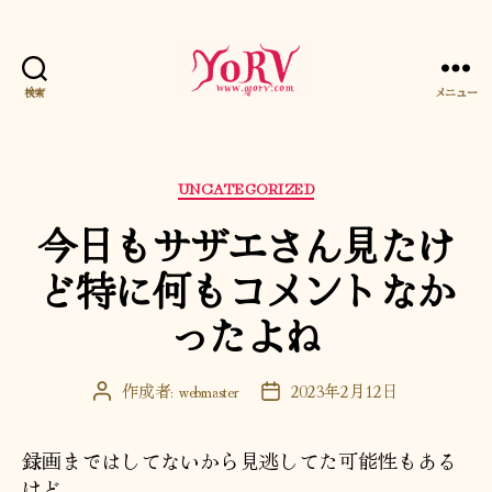
検索
メニュー
YORV
カ
UNCATEGORIZED
テ
今日もサザエさん見たけ
ゴ
リ
ど特に何もコメントなか
ー
ったよね
作成者:
webmaster
2023年2月12日
投
投
稿
稿
者
日
録画まではしてないから見逃してた可能性もある
けど。