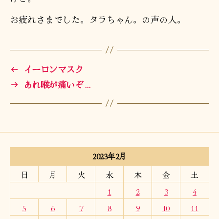
お疲れさまでした。タラちゃん。の声の人。
←
イーロンマスク
→
あれ喉が痛いぞ…
2023年2月
日
月
火
水
木
金
土
1
2
3
4
5
6
7
8
9
10
11