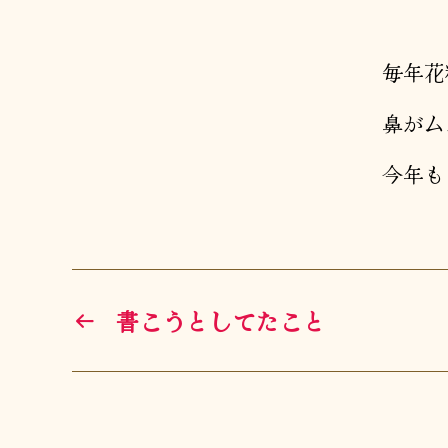
毎年花
鼻がム
今年も
←
書こうとしてたこと