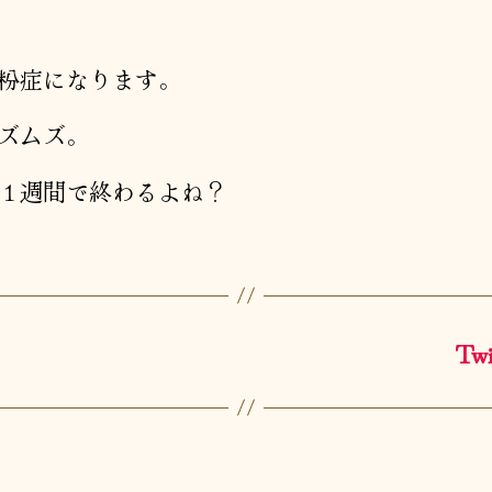
者
日
粉症になります。
ズムズ。
１週間で終わるよね？
T