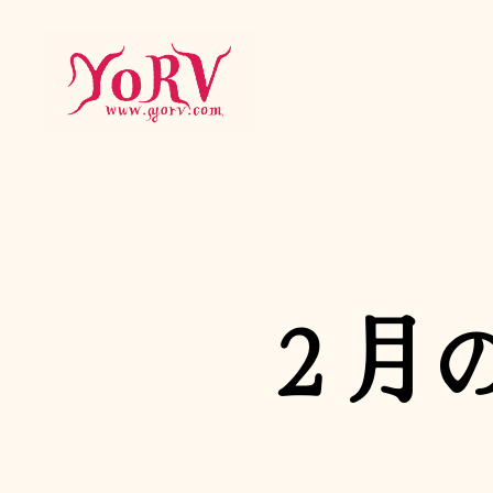
YORV
２月