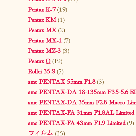
Pentax K-7
(19)
Pentax KM
(1)
Pentax MX
(2)
Pentax MX-1
(7)
Pentax MZ-3
(3)
Pentax Q
(19)
Rollei 35 S
(5)
smc PENTAX 55mm F1.8
(3)
smc PENTAX-DA 18-135mm F3.5-5.6 
smc PENTAX-DA 35mm F2.8 Macro Limi
smc PENTAX-FA 31mm F1.8AL Limited
smc PENTAX-FA 43mm F1.9 Limited
(9)
フィルム
(25)