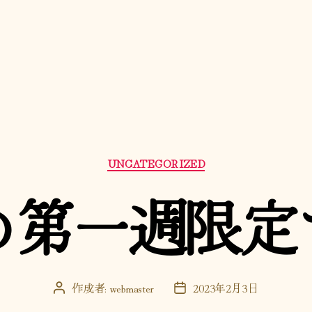
カ
UNCATEGORIZED
テ
ゴ
の第一週限定
リ
ー
作成者:
webmaster
2023年2月3日
投
投
稿
稿