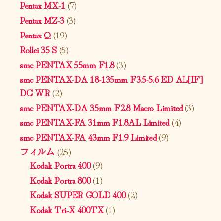
Pentax MX-1
(7)
Pentax MZ-3
(3)
Pentax Q
(19)
Rollei 35 S
(5)
smc PENTAX 55mm F1.8
(3)
smc PENTAX-DA 18-135mm F3.5-5.6 ED AL[IF]
DC WR
(2)
smc PENTAX-DA 35mm F2.8 Macro Limited
(3)
smc PENTAX-FA 31mm F1.8AL Limited
(4)
smc PENTAX-FA 43mm F1.9 Limited
(9)
フィルム
(25)
Kodak Portra 400
(9)
Kodak Portra 800
(1)
Kodak SUPER GOLD 400
(2)
Kodak Tri-X 400TX
(1)