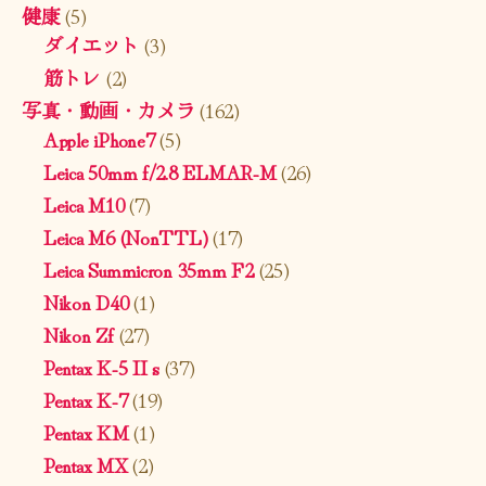
健康
(5)
ダイエット
(3)
筋トレ
(2)
写真・動画・カメラ
(162)
Apple iPhone7
(5)
Leica 50mm f/2.8 ELMAR-M
(26)
Leica M10
(7)
Leica M6 (NonTTL)
(17)
Leica Summicron 35mm F2
(25)
Nikon D40
(1)
Nikon Zf
(27)
Pentax K-5 II s
(37)
Pentax K-7
(19)
Pentax KM
(1)
Pentax MX
(2)