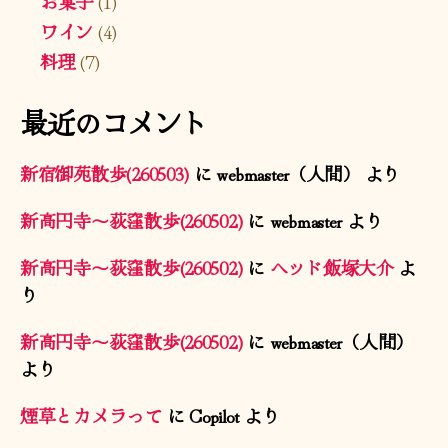
お菓子
(1)
ワイン
(4)
料理
(7)
最近のコメント
新宿御苑散歩(260503)
に
webmaster（人間）
より
新高円寺〜荻窪散歩(260502)
に
webmaster
より
新高円寺〜荻窪散歩(260502)
に
ヘッド飯塚大介
よ
り
新高円寺〜荻窪散歩(260502)
に
webmaster（人間）
より
煙草とカメラって
に
Copilot
より