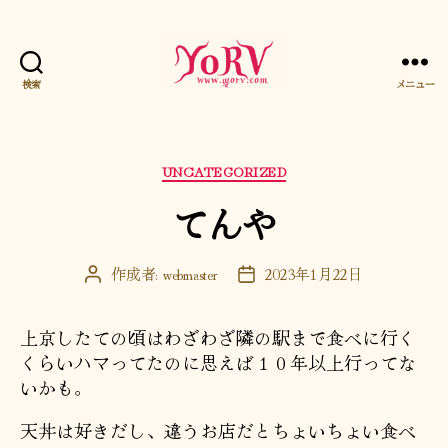
検索
メニュー
YORV
カ
UNCATEGORIZED
テ
てんや
ゴ
リ
ー
作成者:
webmaster
2023年1月22日
投
投
稿
稿
者
日
上京したての頃はわざわざ隣の駅まで食べに行く
くらいハマってたのに思えば１０年以上行ってな
いかも。
天丼は好きだし、違うお店だとちょいちょい食べ