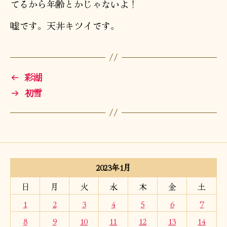
てるから年齢とかじゃないよ！
嘘です。天丼キツイです。
←
彩湖
→
初雪
2023年1月
日
月
火
水
木
金
土
1
2
3
4
5
6
7
8
9
10
11
12
13
14