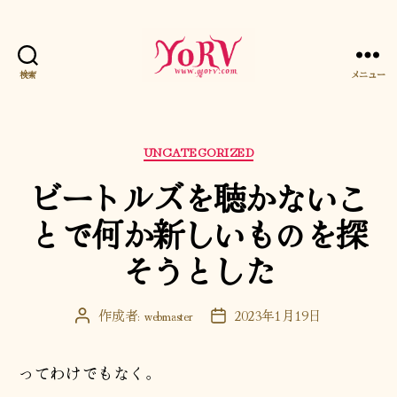
検索
メニュー
YORV
カ
UNCATEGORIZED
テ
ビートルズを聴かないこ
ゴ
リ
とで何か新しいものを探
ー
そうとした
作成者:
webmaster
2023年1月19日
投
投
稿
稿
者
日
ってわけでもなく。