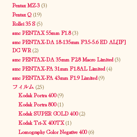
Pentax MZ-3
(3)
Pentax Q
(19)
Rollei 35 S
(5)
smc PENTAX 55mm F1.8
(3)
smc PENTAX-DA 18-135mm F3.5-5.6 ED AL[IF]
DC WR
(2)
smc PENTAX-DA 35mm F2.8 Macro Limited
(3)
smc PENTAX-FA 31mm F1.8AL Limited
(4)
smc PENTAX-FA 43mm F1.9 Limited
(9)
フィルム
(25)
Kodak Portra 400
(9)
Kodak Portra 800
(1)
Kodak SUPER GOLD 400
(2)
Kodak Tri-X 400TX
(1)
Lomography Color Negative 400
(6)