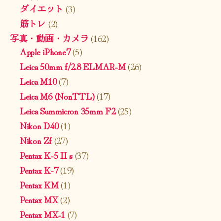
ダイエット
(3)
筋トレ
(2)
写真・動画・カメラ
(162)
Apple iPhone7
(5)
Leica 50mm f/2.8 ELMAR-M
(26)
Leica M10
(7)
Leica M6 (NonTTL)
(17)
Leica Summicron 35mm F2
(25)
Nikon D40
(1)
Nikon Zf
(27)
Pentax K-5 II s
(37)
Pentax K-7
(19)
Pentax KM
(1)
Pentax MX
(2)
Pentax MX-1
(7)