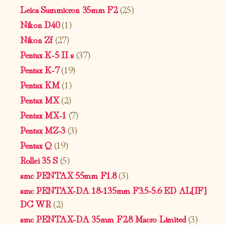
Leica Summicron 35mm F2
(25)
Nikon D40
(1)
Nikon Zf
(27)
Pentax K-5 II s
(37)
Pentax K-7
(19)
Pentax KM
(1)
Pentax MX
(2)
Pentax MX-1
(7)
Pentax MZ-3
(3)
Pentax Q
(19)
Rollei 35 S
(5)
smc PENTAX 55mm F1.8
(3)
smc PENTAX-DA 18-135mm F3.5-5.6 ED AL[IF]
DC WR
(2)
smc PENTAX-DA 35mm F2.8 Macro Limited
(3)