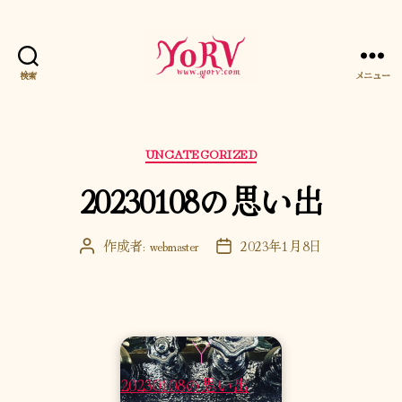
検索
メニュー
YORV
カ
UNCATEGORIZED
テ
20230108の思い出
ゴ
リ
ー
作成者:
webmaster
2023年1月8日
投
投
稿
稿
者
日
20230108の思い出