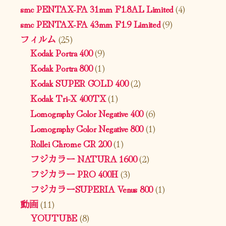
smc PENTAX-FA 31mm F1.8AL Limited
(4)
smc PENTAX-FA 43mm F1.9 Limited
(9)
フィルム
(25)
Kodak Portra 400
(9)
Kodak Portra 800
(1)
Kodak SUPER GOLD 400
(2)
Kodak Tri-X 400TX
(1)
Lomography Color Negative 400
(6)
Lomography Color Negative 800
(1)
Rollei Chrome CR 200
(1)
フジカラー NATURA 1600
(2)
フジカラー PRO 400H
(3)
フジカラーSUPERIA Venus 800
(1)
動画
(11)
YOUTUBE
(8)