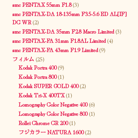
smc PENTAX 55mm F1.8
(3)
smc PENTAX-DA 18-135mm F3.5-5.6 ED AL[IF]
DC WR
(2)
smc PENTAX-DA 35mm F2.8 Macro Limited
(3)
smc PENTAX-FA 31mm F1.8AL Limited
(4)
smc PENTAX-FA 43mm F1.9 Limited
(9)
フィルム
(25)
Kodak Portra 400
(9)
Kodak Portra 800
(1)
Kodak SUPER GOLD 400
(2)
Kodak Tri-X 400TX
(1)
Lomography Color Negative 400
(6)
Lomography Color Negative 800
(1)
Rollei Chrome CR 200
(1)
フジカラー NATURA 1600
(2)