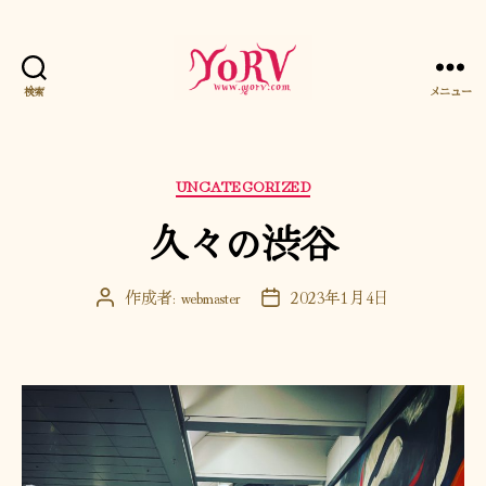
検索
メニュー
YORV
カ
UNCATEGORIZED
テ
久々の渋谷
ゴ
リ
ー
作成者:
webmaster
2023年1月4日
投
投
稿
稿
者
日