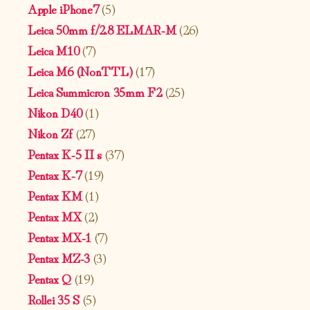
Apple iPhone7
(5)
Leica 50mm f/2.8 ELMAR-M
(26)
Leica M10
(7)
Leica M6 (NonTTL)
(17)
Leica Summicron 35mm F2
(25)
Nikon D40
(1)
Nikon Zf
(27)
Pentax K-5 II s
(37)
Pentax K-7
(19)
Pentax KM
(1)
Pentax MX
(2)
Pentax MX-1
(7)
Pentax MZ-3
(3)
Pentax Q
(19)
Rollei 35 S
(5)