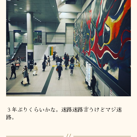
３年ぶりくらいかな。迷路迷路言うけどマジ迷
路。