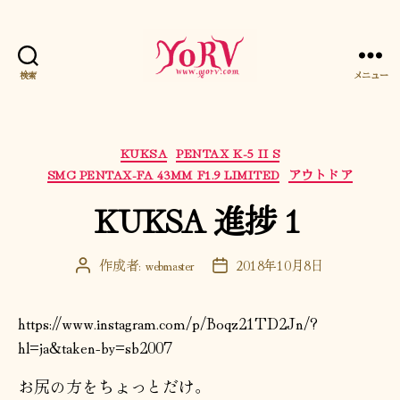
検索
メニュー
YORV
カ
KUKSA
PENTAX K-5 II S
テ
SMC PENTAX-FA 43MM F1.9 LIMITED
アウトドア
ゴ
KUKSA 進捗１
リ
ー
作成者:
webmaster
2018年10月8日
投
投
稿
稿
者
日
https://www.instagram.com/p/Boqz21TD2Jn/?
hl=ja&taken-by=sb2007
お尻の方をちょっとだけ。