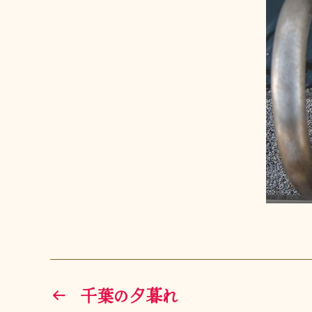
←
千葉の夕暮れ