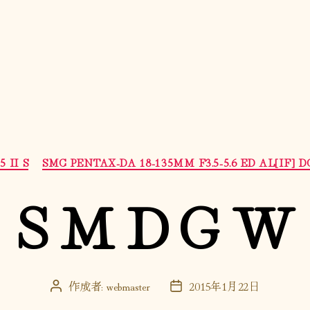
カ
 II S
SMC PENTAX-DA 18-135MM F3.5-5.6 ED AL[IF] 
テ
ゴ
S M D G W
リ
ー
作成者:
webmaster
2015年1月22日
投
投
稿
稿