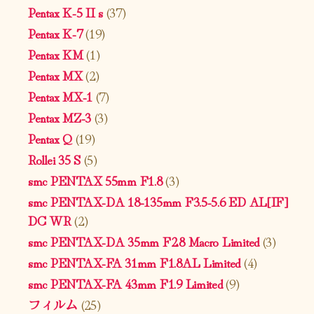
Pentax K-5 II s
(37)
Pentax K-7
(19)
Pentax KM
(1)
Pentax MX
(2)
Pentax MX-1
(7)
Pentax MZ-3
(3)
Pentax Q
(19)
Rollei 35 S
(5)
smc PENTAX 55mm F1.8
(3)
smc PENTAX-DA 18-135mm F3.5-5.6 ED AL[IF]
DC WR
(2)
smc PENTAX-DA 35mm F2.8 Macro Limited
(3)
smc PENTAX-FA 31mm F1.8AL Limited
(4)
smc PENTAX-FA 43mm F1.9 Limited
(9)
フィルム
(25)