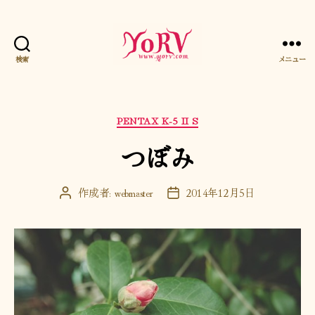
検索
メニュー
YORV
カ
PENTAX K-5 II S
テ
つぼみ
ゴ
リ
ー
作成者:
webmaster
2014年12月5日
投
投
稿
稿
者
日