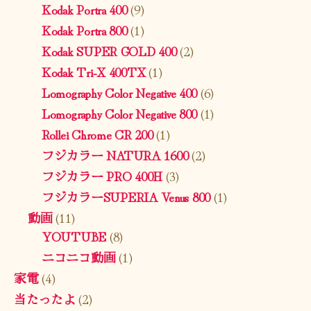
Kodak Portra 400
(9)
Kodak Portra 800
(1)
Kodak SUPER GOLD 400
(2)
Kodak Tri-X 400TX
(1)
Lomography Color Negative 400
(6)
Lomography Color Negative 800
(1)
Rollei Chrome CR 200
(1)
フジカラー NATURA 1600
(2)
フジカラー PRO 400H
(3)
フジカラーSUPERIA Venus 800
(1)
動画
(11)
YOUTUBE
(8)
ニコニコ動画
(1)
家電
(4)
当たったよ
(2)