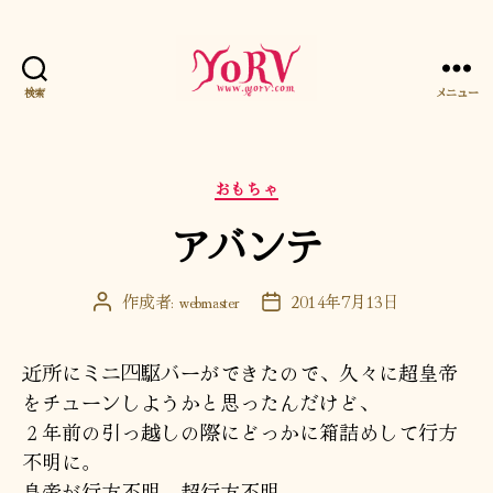
検索
メニュー
YORV
カ
おもちゃ
テ
アバンテ
ゴ
リ
ー
作成者:
webmaster
2014年7月13日
投
投
稿
稿
者
日
近所にミニ四駆バーができたので、久々に超皇帝
をチューンしようかと思ったんだけど、
２年前の引っ越しの際にどっかに箱詰めして行方
不明に。
皇帝が行方不明。超行方不明。