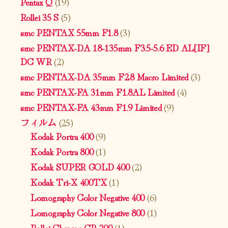
Pentax Q
(19)
Rollei 35 S
(5)
smc PENTAX 55mm F1.8
(3)
smc PENTAX-DA 18-135mm F3.5-5.6 ED AL[IF]
DC WR
(2)
smc PENTAX-DA 35mm F2.8 Macro Limited
(3)
smc PENTAX-FA 31mm F1.8AL Limited
(4)
smc PENTAX-FA 43mm F1.9 Limited
(9)
フィルム
(25)
Kodak Portra 400
(9)
Kodak Portra 800
(1)
Kodak SUPER GOLD 400
(2)
Kodak Tri-X 400TX
(1)
Lomography Color Negative 400
(6)
Lomography Color Negative 800
(1)
Rollei Chrome CR 200
(1)