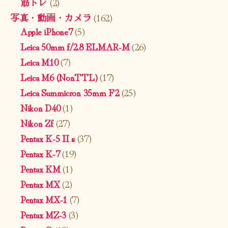
筋トレ
(2)
写真・動画・カメラ
(162)
Apple iPhone7
(5)
Leica 50mm f/2.8 ELMAR-M
(26)
Leica M10
(7)
Leica M6 (NonTTL)
(17)
Leica Summicron 35mm F2
(25)
Nikon D40
(1)
Nikon Zf
(27)
Pentax K-5 II s
(37)
Pentax K-7
(19)
Pentax KM
(1)
Pentax MX
(2)
Pentax MX-1
(7)
Pentax MZ-3
(3)