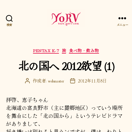
検索
メニュー
YORV
カ
PENTAX K-7
旅
食べ物・飲み物
テ
北の国へ 2012欲望 (1)
ゴ
リ
ー
作成者:
webmaster
2012年11月8日
投
投
稿
稿
者
日
拝啓、恵子ちゃん
北海道の富良野市（主に麓郷地区）っていう場所
を舞台にした「北の国から」というテレビドラマ
がありまして、
好き嫌いは別れると思うンですが、僕は、わりと