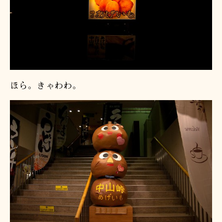
ほら。きゃわわ。