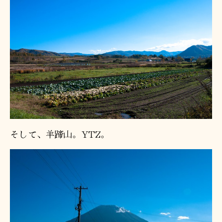
そして、羊蹄山。YTZ。