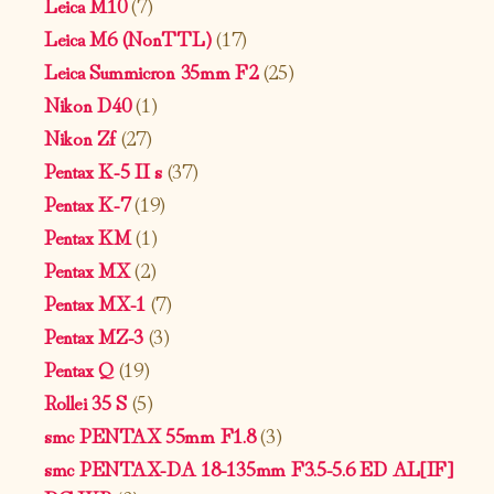
Leica M10
(7)
Leica M6 (NonTTL)
(17)
Leica Summicron 35mm F2
(25)
Nikon D40
(1)
Nikon Zf
(27)
Pentax K-5 II s
(37)
Pentax K-7
(19)
Pentax KM
(1)
Pentax MX
(2)
Pentax MX-1
(7)
Pentax MZ-3
(3)
Pentax Q
(19)
Rollei 35 S
(5)
smc PENTAX 55mm F1.8
(3)
smc PENTAX-DA 18-135mm F3.5-5.6 ED AL[IF]