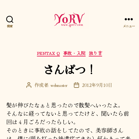
検索
メニュー
YORV
カ
PENTAX Q
事故・入院
独り言
テ
さんぱつ！
ゴ
リ
ー
作成者:
webmaster
2012年9月10日
投
投
稿
稿
者
日
髪が伸びたなぁと思ったので散髪へいったよ。
そんなに経ってないと思ってたけど、聞いたら前
回は４月ごろだったらしい。
そのときに事故の話をしてたので、美容師さん
は、僕に(頭を打った後遺症てきな）何かあって来