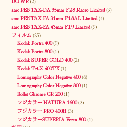
DC WR
(2)
smc PENTAX-DA 35mm F2.8 Macro Limited
(3)
smc PENTAX-FA 31mm F1.8AL Limited
(4)
smc PENTAX-FA 43mm F1.9 Limited
(9)
フィルム
(25)
Kodak Portra 400
(9)
Kodak Portra 800
(1)
Kodak SUPER GOLD 400
(2)
Kodak Tri-X 400TX
(1)
Lomography Color Negative 400
(6)
Lomography Color Negative 800
(1)
Rollei Chrome CR 200
(1)
フジカラー NATURA 1600
(2)
フジカラー PRO 400H
(3)
フジカラーSUPERIA Venus 800
(1)