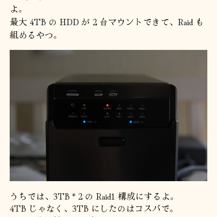
ト
よ。
ア
最大 4TB の HDD が 2 台マウントできて、Raid も
ッ
組めるやつ。
プ
へ
の
うちでは、3TB * 2 の Raid1 構成にするよ。
4TB じゃなく、3TB にしたのはコスパで。