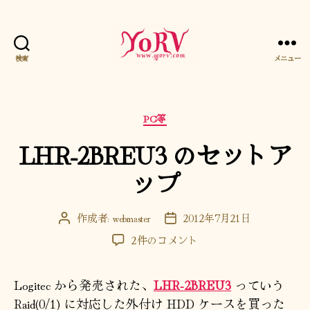
検索
メニュー
YORV
カ
PC等
テ
LHR-2BREU3 のセットア
ゴ
リ
ップ
ー
作成者:
webmaster
2012年7月21日
投
投
稿
稿
LHR-
2件のコメント
者
日
2BREU3
の
Logitec から発売された、
LHR-2BREU3
っていう
セ
ッ
Raid(0/1) に対応した外付け HDD ケースを買った