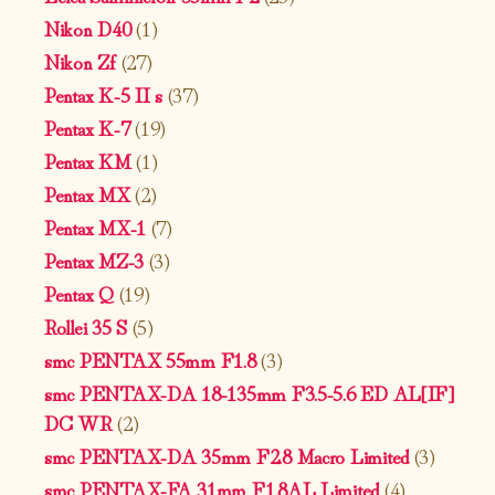
Nikon D40
(1)
Nikon Zf
(27)
Pentax K-5 II s
(37)
Pentax K-7
(19)
Pentax KM
(1)
Pentax MX
(2)
Pentax MX-1
(7)
Pentax MZ-3
(3)
Pentax Q
(19)
Rollei 35 S
(5)
smc PENTAX 55mm F1.8
(3)
smc PENTAX-DA 18-135mm F3.5-5.6 ED AL[IF]
DC WR
(2)
smc PENTAX-DA 35mm F2.8 Macro Limited
(3)
smc PENTAX-FA 31mm F1.8AL Limited
(4)