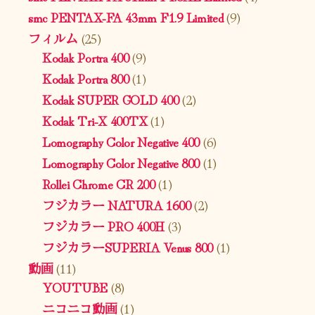
smc PENTAX-FA 43mm F1.9 Limited
(9)
フィルム
(25)
Kodak Portra 400
(9)
Kodak Portra 800
(1)
Kodak SUPER GOLD 400
(2)
Kodak Tri-X 400TX
(1)
Lomography Color Negative 400
(6)
Lomography Color Negative 800
(1)
Rollei Chrome CR 200
(1)
フジカラー NATURA 1600
(2)
フジカラー PRO 400H
(3)
フジカラーSUPERIA Venus 800
(1)
動画
(11)
YOUTUBE
(8)
ニコニコ動画
(1)