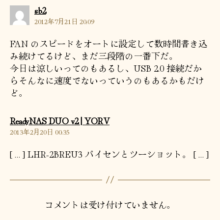
の
sb2
発
2012年7月21日 20:09
言:
FAN のスピードをオートに設定して数時間書き込
み続けてるけど、まだ三段階の一番下だ。
今日は涼しいってのもあるし、USB 2.0 接続だか
らそんなに速度でないっていうのもあるかもだけ
ど。
の
ReadyNAS DUO v2 | YORV
発
2013年2月20日 00:35
言:
[…] LHR-2BREU3 パイセンとツーショット。 […]
コメントは受け付けていません。