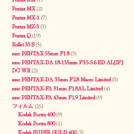
Pentax MX
(2)
Pentax MX-1
(7)
Pentax MZ-3
(3)
Pentax Q
(19)
Rollei 35 S
(5)
smc PENTAX 55mm F1.8
(3)
smc PENTAX-DA 18-135mm F3.5-5.6 ED AL[IF]
DC WR
(2)
smc PENTAX-DA 35mm F2.8 Macro Limited
(3)
smc PENTAX-FA 31mm F1.8AL Limited
(4)
smc PENTAX-FA 43mm F1.9 Limited
(9)
フィルム
(25)
Kodak Portra 400
(9)
Kodak Portra 800
(1)
Kodak SUPER GOLD 400
(2)