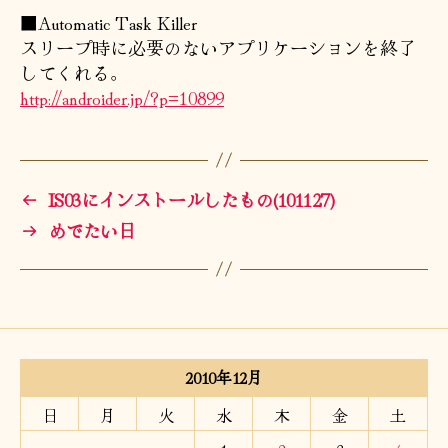
■Automatic Task Killer
スリープ時に必要のないアプリケーションを終了
してくれる。
http://androider.jp/?p=10899
←
IS03にインストールしたもの(101127)
→
めでたい日
2010年12月
日
月
火
水
木
金
土