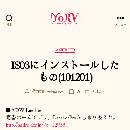
検索
メニュー
YORV
カ
ANDROID
テ
IS03にインストールした
ゴ
リ
もの(101201)
ー
作成者:
webmaster
2010年12月2日
投
投
稿
稿
者
日
■ADW.Lancher
定番ホームアプリ。LancherProから乗り換えた。
http://androider.jp/?p=12938