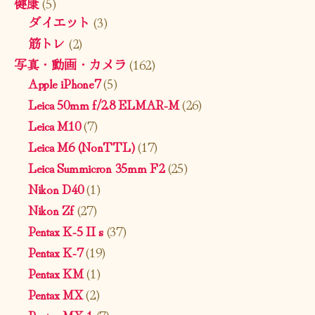
健康
(5)
ダイエット
(3)
筋トレ
(2)
写真・動画・カメラ
(162)
Apple iPhone7
(5)
Leica 50mm f/2.8 ELMAR-M
(26)
Leica M10
(7)
Leica M6 (NonTTL)
(17)
Leica Summicron 35mm F2
(25)
Nikon D40
(1)
Nikon Zf
(27)
Pentax K-5 II s
(37)
Pentax K-7
(19)
Pentax KM
(1)
Pentax MX
(2)
Pentax MX-1
(7)