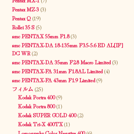
Pentax MZ-3
(3)
Pentax Q
(19)
Rollei 35 S
(5)
smc PENTAX 55mm F1.8
(3)
smc PENTAX-DA 18-135mm F3.5-5.6 ED AL[IF]
DC WR
(2)
smc PENTAX-DA 35mm F2.8 Macro Limited
(3)
smc PENTAX-FA 31mm F1.8AL Limited
(4)
smc PENTAX-FA 43mm F1.9 Limited
(9)
フィルム
(25)
Kodak Portra 400
(9)
Kodak Portra 800
(1)
Kodak SUPER GOLD 400
(2)
Kodak Tri-X 400TX
(1)
Lomography Color Negative 400
(6)