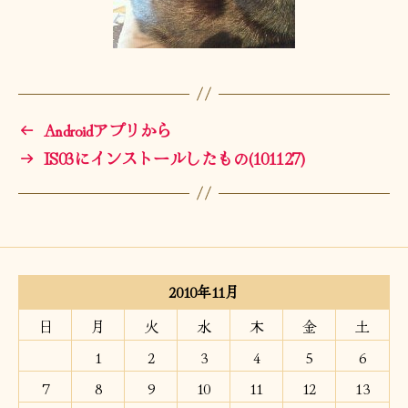
←
Androidアプリから
→
IS03にインストールしたもの(101127)
2010年11月
日
月
火
水
木
金
土
1
2
3
4
5
6
7
8
9
10
11
12
13