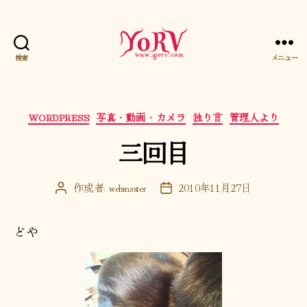
検索
メニュー
YORV
カ
WORDPRESS
写真・動画・カメラ
独り言
管理人より
テ
三回目
ゴ
リ
ー
作成者:
webmaster
2010年11月27日
投
投
稿
稿
者
日
どや