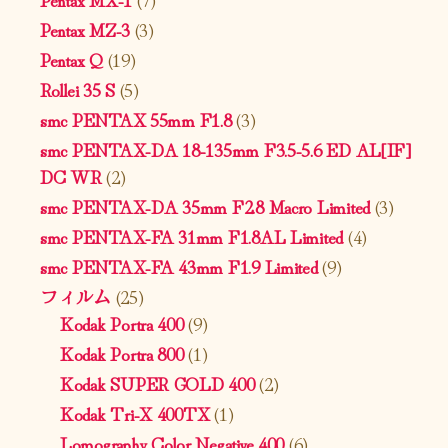
Pentax MZ-3
(3)
Pentax Q
(19)
Rollei 35 S
(5)
smc PENTAX 55mm F1.8
(3)
smc PENTAX-DA 18-135mm F3.5-5.6 ED AL[IF]
DC WR
(2)
smc PENTAX-DA 35mm F2.8 Macro Limited
(3)
smc PENTAX-FA 31mm F1.8AL Limited
(4)
smc PENTAX-FA 43mm F1.9 Limited
(9)
フィルム
(25)
Kodak Portra 400
(9)
Kodak Portra 800
(1)
Kodak SUPER GOLD 400
(2)
Kodak Tri-X 400TX
(1)
Lomography Color Negative 400
(6)