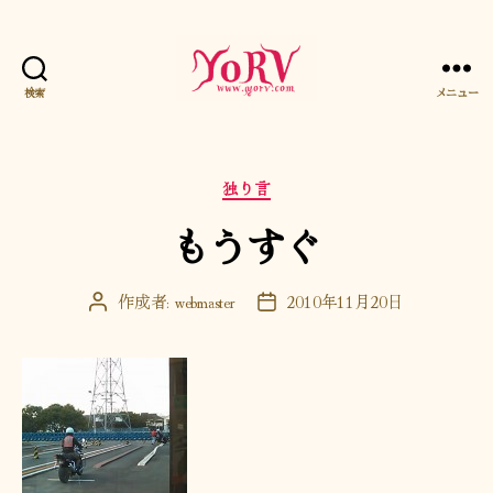
検索
メニュー
YORV
カ
独り言
テ
もうすぐ
ゴ
リ
ー
作成者:
webmaster
2010年11月20日
投
投
稿
稿
者
日