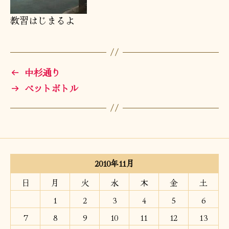
教習はじまるよ
←
中杉通り
→
ペットボトル
2010年11月
日
月
火
水
木
金
土
1
2
3
4
5
6
7
8
9
10
11
12
13