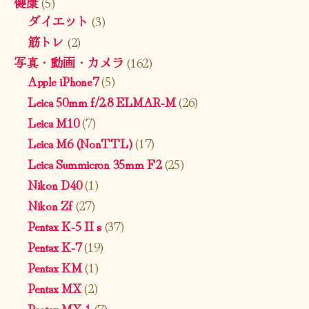
健康
(5)
ダイエット
(3)
筋トレ
(2)
写真・動画・カメラ
(162)
Apple iPhone7
(5)
Leica 50mm f/2.8 ELMAR-M
(26)
Leica M10
(7)
Leica M6 (NonTTL)
(17)
Leica Summicron 35mm F2
(25)
Nikon D40
(1)
Nikon Zf
(27)
Pentax K-5 II s
(37)
Pentax K-7
(19)
Pentax KM
(1)
Pentax MX
(2)
Pentax MX-1
(7)