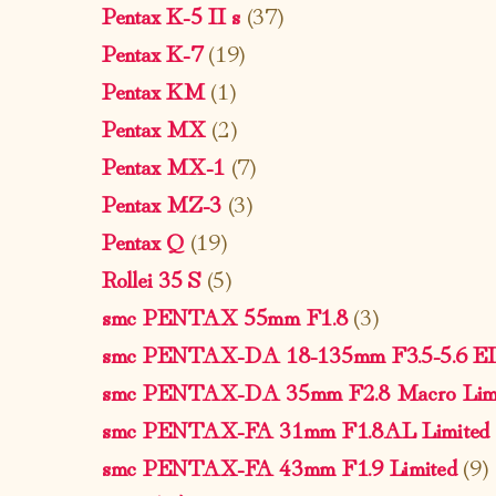
Pentax K-5 II s
(37)
Pentax K-7
(19)
Pentax KM
(1)
Pentax MX
(2)
Pentax MX-1
(7)
Pentax MZ-3
(3)
Pentax Q
(19)
Rollei 35 S
(5)
smc PENTAX 55mm F1.8
(3)
smc PENTAX-DA 18-135mm F3.5-5.6 
smc PENTAX-DA 35mm F2.8 Macro Limi
smc PENTAX-FA 31mm F1.8AL Limited
smc PENTAX-FA 43mm F1.9 Limited
(9)