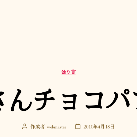
カ
独り言
テ
ゴ
さんチョコパ
リ
ー
作成者:
webmaster
2010年4月18日
投
投
稿
稿