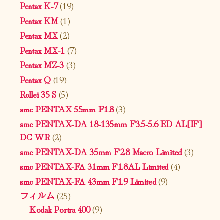
Pentax K-7
(19)
Pentax KM
(1)
Pentax MX
(2)
Pentax MX-1
(7)
Pentax MZ-3
(3)
Pentax Q
(19)
Rollei 35 S
(5)
smc PENTAX 55mm F1.8
(3)
smc PENTAX-DA 18-135mm F3.5-5.6 ED AL[IF]
DC WR
(2)
smc PENTAX-DA 35mm F2.8 Macro Limited
(3)
smc PENTAX-FA 31mm F1.8AL Limited
(4)
smc PENTAX-FA 43mm F1.9 Limited
(9)
フィルム
(25)
Kodak Portra 400
(9)