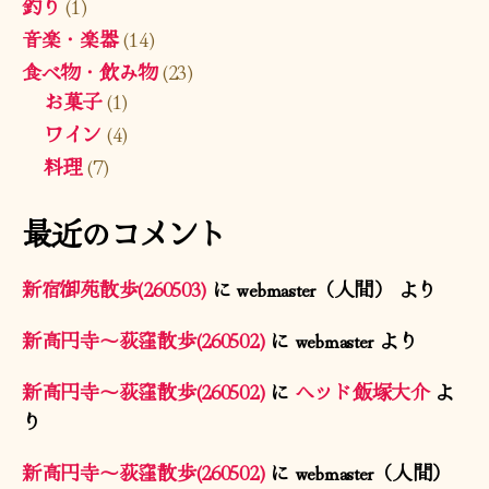
釣り
(1)
音楽・楽器
(14)
食べ物・飲み物
(23)
お菓子
(1)
ワイン
(4)
料理
(7)
最近のコメント
新宿御苑散歩(260503)
に
webmaster（人間）
より
新高円寺〜荻窪散歩(260502)
に
webmaster
より
新高円寺〜荻窪散歩(260502)
に
ヘッド飯塚大介
よ
り
新高円寺〜荻窪散歩(260502)
に
webmaster（人間）