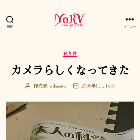
検索
メニュー
YORV
カ
独り言
テ
カメラらしくなってきた
ゴ
リ
ー
作成者:
webmaster
2009年11月14日
投
投
稿
稿
者
日