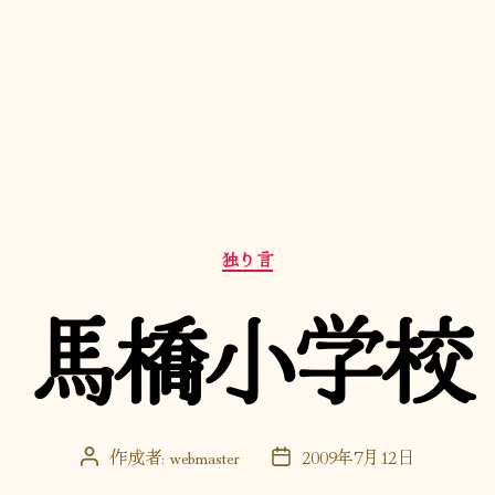
カ
独り言
テ
ゴ
馬橋小学校
リ
ー
作成者:
webmaster
2009年7月12日
投
投
稿
稿