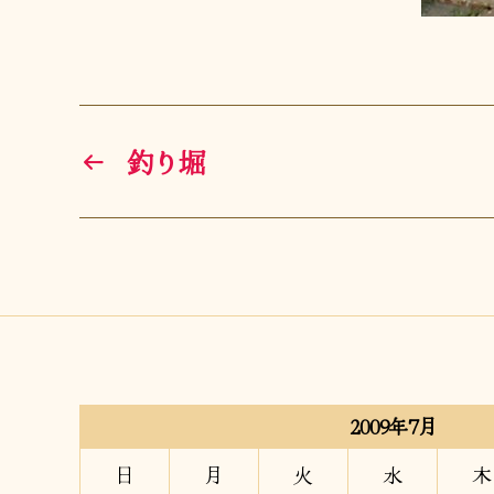
←
釣り堀
2009年7月
日
月
火
水
木