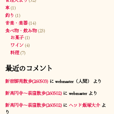
車
(1)
釣り
(1)
音楽・楽器
(14)
食べ物・飲み物
(23)
お菓子
(1)
ワイン
(4)
料理
(7)
最近のコメント
新宿御苑散歩(260503)
に
webmaster（人間）
より
新高円寺〜荻窪散歩(260502)
に
webmaster
より
新高円寺〜荻窪散歩(260502)
に
ヘッド飯塚大介
よ
り