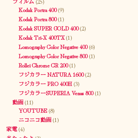
フィルム
(25)
Kodak Portra 400
(9)
Kodak Portra 800
(1)
Kodak SUPER GOLD 400
(2)
Kodak Tri-X 400TX
(1)
Lomography Color Negative 400
(6)
Lomography Color Negative 800
(1)
Rollei Chrome CR 200
(1)
フジカラー NATURA 1600
(2)
フジカラー PRO 400H
(3)
フジカラーSUPERIA Venus 800
(1)
動画
(11)
YOUTUBE
(8)
ニコニコ動画
(1)
家電
(4)