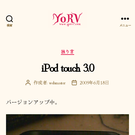
検索
メニュー
YORV
カ
独り言
テ
iPod touch 3.0
ゴ
リ
ー
作成者:
webmaster
2009年6月18日
投
投
稿
稿
者
日
バージョンアップ中。