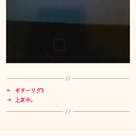
←
ギターリグ3
→
上京中。