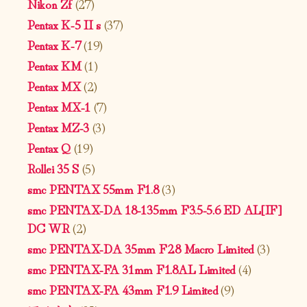
Nikon Zf
(27)
Pentax K-5 II s
(37)
Pentax K-7
(19)
Pentax KM
(1)
Pentax MX
(2)
Pentax MX-1
(7)
Pentax MZ-3
(3)
Pentax Q
(19)
Rollei 35 S
(5)
smc PENTAX 55mm F1.8
(3)
smc PENTAX-DA 18-135mm F3.5-5.6 ED AL[IF]
DC WR
(2)
smc PENTAX-DA 35mm F2.8 Macro Limited
(3)
smc PENTAX-FA 31mm F1.8AL Limited
(4)
smc PENTAX-FA 43mm F1.9 Limited
(9)