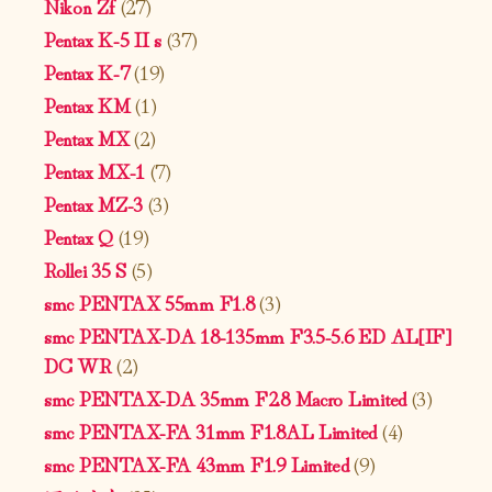
Nikon Zf
(27)
Pentax K-5 II s
(37)
Pentax K-7
(19)
Pentax KM
(1)
Pentax MX
(2)
Pentax MX-1
(7)
Pentax MZ-3
(3)
Pentax Q
(19)
Rollei 35 S
(5)
smc PENTAX 55mm F1.8
(3)
smc PENTAX-DA 18-135mm F3.5-5.6 ED AL[IF]
DC WR
(2)
smc PENTAX-DA 35mm F2.8 Macro Limited
(3)
smc PENTAX-FA 31mm F1.8AL Limited
(4)
smc PENTAX-FA 43mm F1.9 Limited
(9)