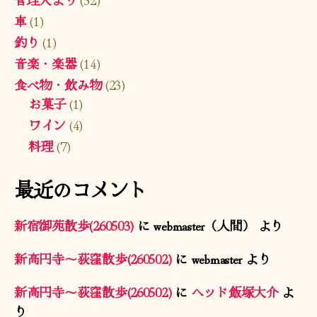
車
(1)
釣り
(1)
音楽・楽器
(14)
食べ物・飲み物
(23)
お菓子
(1)
ワイン
(4)
料理
(7)
最近のコメント
新宿御苑散歩(260503)
に
webmaster（人間）
より
新高円寺〜荻窪散歩(260502)
に
webmaster
より
新高円寺〜荻窪散歩(260502)
に
ヘッド飯塚大介
よ
り