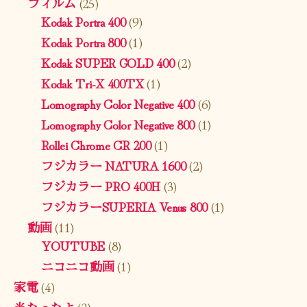
フィルム
(25)
Kodak Portra 400
(9)
Kodak Portra 800
(1)
Kodak SUPER GOLD 400
(2)
Kodak Tri-X 400TX
(1)
Lomography Color Negative 400
(6)
Lomography Color Negative 800
(1)
Rollei Chrome CR 200
(1)
フジカラー NATURA 1600
(2)
フジカラー PRO 400H
(3)
フジカラーSUPERIA Venus 800
(1)
動画
(11)
YOUTUBE
(8)
ニコニコ動画
(1)
家電
(4)