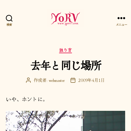
検索
メニュー
YORV
カ
独り言
テ
去年と同じ場所
ゴ
リ
ー
作成者:
webmaster
2009年4月1日
投
投
稿
稿
者
日
いや、ホントに。