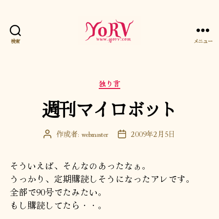
検索
メニュー
YORV
カ
独り言
テ
週刊マイロボット
ゴ
リ
ー
作成者:
webmaster
2009年2月5日
投
投
稿
稿
者
日
そういえば、そんなのあったなぁ。
うっかり、定期購読しそうになったアレです。
全部で90号でたみたい。
もし購読してたら・・。