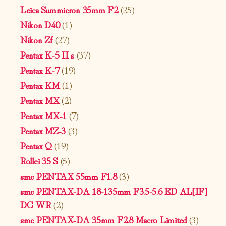
Leica Summicron 35mm F2
(25)
Nikon D40
(1)
Nikon Zf
(27)
Pentax K-5 II s
(37)
Pentax K-7
(19)
Pentax KM
(1)
Pentax MX
(2)
Pentax MX-1
(7)
Pentax MZ-3
(3)
Pentax Q
(19)
Rollei 35 S
(5)
smc PENTAX 55mm F1.8
(3)
smc PENTAX-DA 18-135mm F3.5-5.6 ED AL[IF]
DC WR
(2)
smc PENTAX-DA 35mm F2.8 Macro Limited
(3)