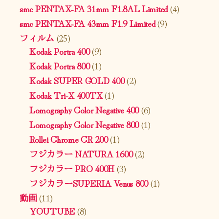
smc PENTAX-FA 31mm F1.8AL Limited
(4)
smc PENTAX-FA 43mm F1.9 Limited
(9)
フィルム
(25)
Kodak Portra 400
(9)
Kodak Portra 800
(1)
Kodak SUPER GOLD 400
(2)
Kodak Tri-X 400TX
(1)
Lomography Color Negative 400
(6)
Lomography Color Negative 800
(1)
Rollei Chrome CR 200
(1)
フジカラー NATURA 1600
(2)
フジカラー PRO 400H
(3)
フジカラーSUPERIA Venus 800
(1)
動画
(11)
YOUTUBE
(8)