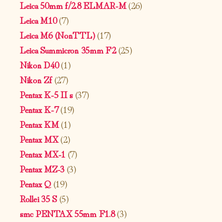
Leica 50mm f/2.8 ELMAR-M
(26)
Leica M10
(7)
Leica M6 (NonTTL)
(17)
Leica Summicron 35mm F2
(25)
Nikon D40
(1)
Nikon Zf
(27)
Pentax K-5 II s
(37)
Pentax K-7
(19)
Pentax KM
(1)
Pentax MX
(2)
Pentax MX-1
(7)
Pentax MZ-3
(3)
Pentax Q
(19)
Rollei 35 S
(5)
smc PENTAX 55mm F1.8
(3)