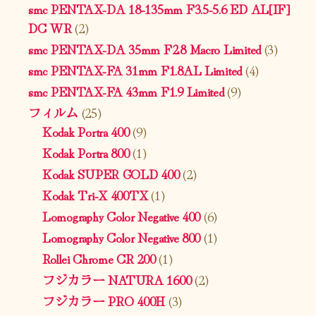
smc PENTAX-DA 18-135mm F3.5-5.6 ED AL[IF]
DC WR
(2)
smc PENTAX-DA 35mm F2.8 Macro Limited
(3)
smc PENTAX-FA 31mm F1.8AL Limited
(4)
smc PENTAX-FA 43mm F1.9 Limited
(9)
フィルム
(25)
Kodak Portra 400
(9)
Kodak Portra 800
(1)
Kodak SUPER GOLD 400
(2)
Kodak Tri-X 400TX
(1)
Lomography Color Negative 400
(6)
Lomography Color Negative 800
(1)
Rollei Chrome CR 200
(1)
フジカラー NATURA 1600
(2)
フジカラー PRO 400H
(3)