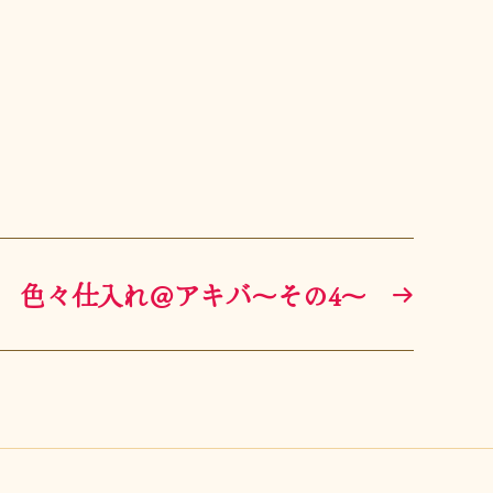
色々仕入れ＠アキバ〜その4〜
→