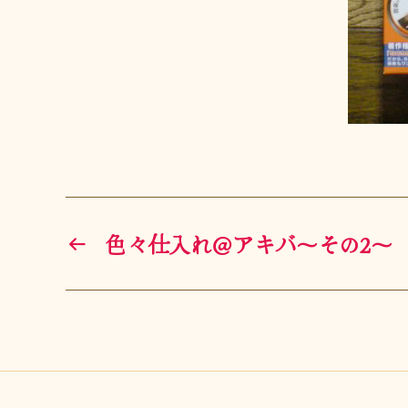
←
色々仕入れ＠アキバ〜その2〜