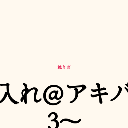
カ
独り言
テ
ゴ
入れ＠アキ
リ
ー
3〜