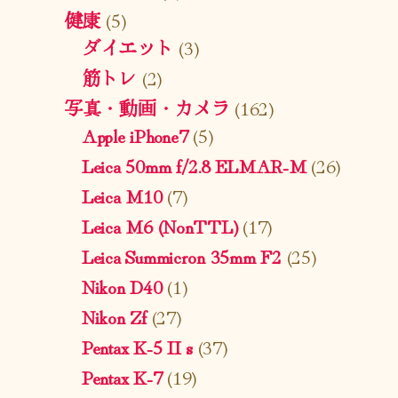
健康
(5)
ダイエット
(3)
筋トレ
(2)
写真・動画・カメラ
(162)
Apple iPhone7
(5)
Leica 50mm f/2.8 ELMAR-M
(26)
Leica M10
(7)
Leica M6 (NonTTL)
(17)
Leica Summicron 35mm F2
(25)
Nikon D40
(1)
Nikon Zf
(27)
Pentax K-5 II s
(37)
Pentax K-7
(19)