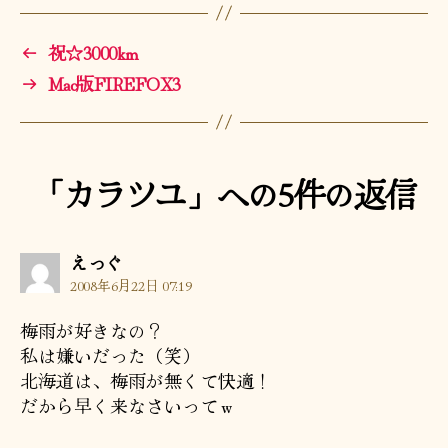
←
祝☆3000km
→
Mac版FIREFOX3
「カラツユ」への5件の返信
の
えっぐ
発
2008年6月22日 07:19
言:
梅雨が好きなの？
私は嫌いだった（笑）
北海道は、梅雨が無くて快適！
だから早く来なさいってｗ