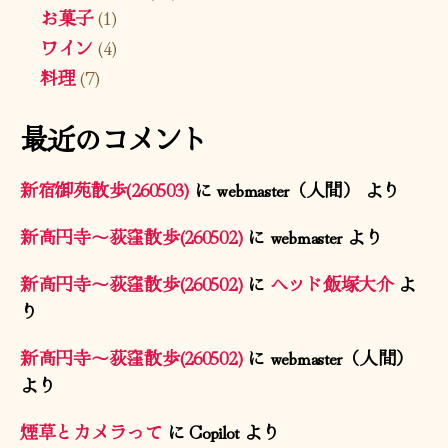
お菓子
(1)
ワイン
(4)
料理
(7)
最近のコメント
新宿御苑散歩(260503)
に
webmaster（人間）
より
新高円寺〜荻窪散歩(260502)
に
webmaster
より
新高円寺〜荻窪散歩(260502)
に
ヘッド飯塚大介
よ
り
新高円寺〜荻窪散歩(260502)
に
webmaster（人間）
より
煙草とカメラって
に
Copilot
より