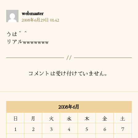
の
webmaster
発
2008年6月29日 01:42
言:
うは＾＾
リアルwwwwwww
コメントは受け付けていません。
2008年6月
日
月
火
水
木
金
土
1
2
3
4
5
6
7