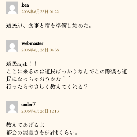
の
ken
発
2008年6月23日 01:22
言:
道民が、食事と宿を準備し始めた。
の
webmaster
発
2008年6月28日 04:38
言:
道民mjsk！！
ここに来るのは道民ばっかりなんでこの際僕も道
民になっちゃおうかな＾＾
行ったらやさしく教えてくれる？
の
under7
発
2008年6月28日 12:13
言:
教えてあげるよ
都会の泥臭さを6時間くらい。