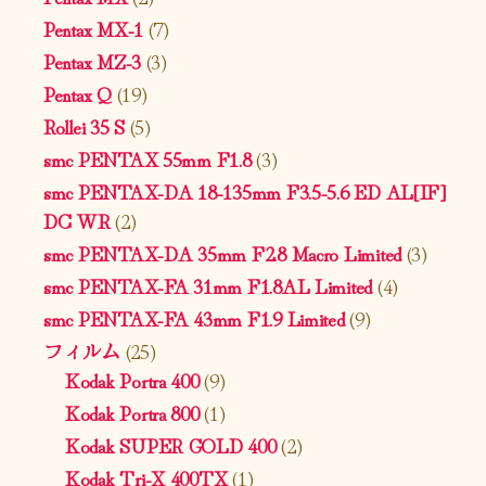
Pentax MX-1
(7)
Pentax MZ-3
(3)
Pentax Q
(19)
Rollei 35 S
(5)
smc PENTAX 55mm F1.8
(3)
smc PENTAX-DA 18-135mm F3.5-5.6 ED AL[IF]
DC WR
(2)
smc PENTAX-DA 35mm F2.8 Macro Limited
(3)
smc PENTAX-FA 31mm F1.8AL Limited
(4)
smc PENTAX-FA 43mm F1.9 Limited
(9)
フィルム
(25)
Kodak Portra 400
(9)
Kodak Portra 800
(1)
Kodak SUPER GOLD 400
(2)
Kodak Tri-X 400TX
(1)