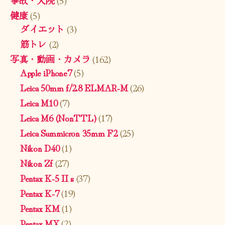
健康
(5)
ダイエット
(3)
筋トレ
(2)
写真・動画・カメラ
(162)
Apple iPhone7
(5)
Leica 50mm f/2.8 ELMAR-M
(26)
Leica M10
(7)
Leica M6 (NonTTL)
(17)
Leica Summicron 35mm F2
(25)
Nikon D40
(1)
Nikon Zf
(27)
Pentax K-5 II s
(37)
Pentax K-7
(19)
Pentax KM
(1)
Pentax MX
(2)