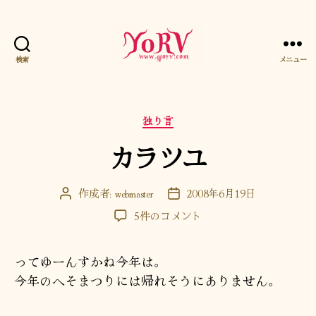
検索
メニュー
YORV
カ
独り言
テ
カラツユ
ゴ
リ
ー
作成者:
webmaster
2008年6月19日
投
投
稿
稿
カ
5件のコメント
者
日
ラ
ツ
ってゆーんすかね今年は。
ユ
へ
今年のへそまつりには帰れそうにありません。
の