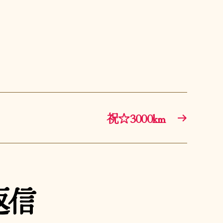
祝☆3000km
→
返信