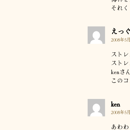
それく
えっ
2008年5月
ストレ
ストレ
ken
このコ
の
ken
発
2008年5月
言:
あわわわ