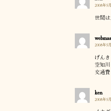
発
2008年5月
言:
世間は
webmas
2008年5月
げんき
空知川
交通費
の
ken
発
2008年5月
言: