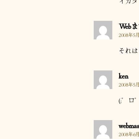
イカダ
Web
2008年5月
それは
の
ken
発
2008年5月
言:
(;゜ロ゜
webmas
2008年6月