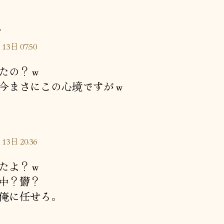
の
ぐ
発
13日 07:50
言:
たの？ｗ
今まさにこの心境ですがｗ
13日 20:36
たよ？ｗ
中？欝？
俺に任せろ。