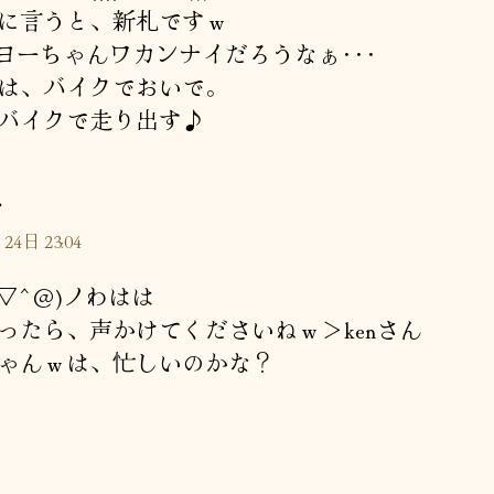
に言うと、新札ですｗ
terヨーちゃんワカンナイだろうなぁ･･･
は、バイクでおいで。
バイクで走り出す♪
の
ぐ
発
24日 23:04
言:
^▽^＠)ノわはは
ったら、声かけてくださいねｗ＞kenさん
ゃんｗは、忙しいのかな？