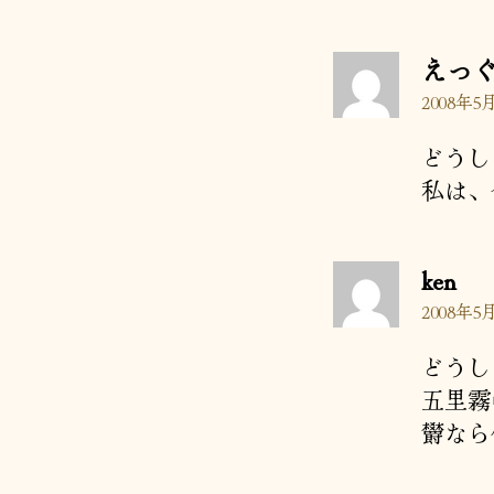
えっ
2008年5月
どうし
私は、
の
ken
発
2008年5月
言:
どうし
五里霧
欝なら