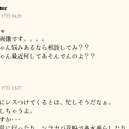
の
ter
発
17日 04:29
言:
ｗｗ
画像です。。。。
ゃん悩みあるなら相談してみ？？
ゃん最近何してあそんでんのよ？？
17日 13:27
にレスつけてくるとは、忙しそうだなぁ。
しちゃうよ。
すか･･･
見に行ったり、シラカバ花粉で鼻水垂らしたり