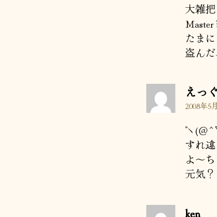
大雑把
Mas
たまに
盗んだ
えっ
2008年5月
ヾ(＠
すれ違
よ～ち
元気？
の
ken