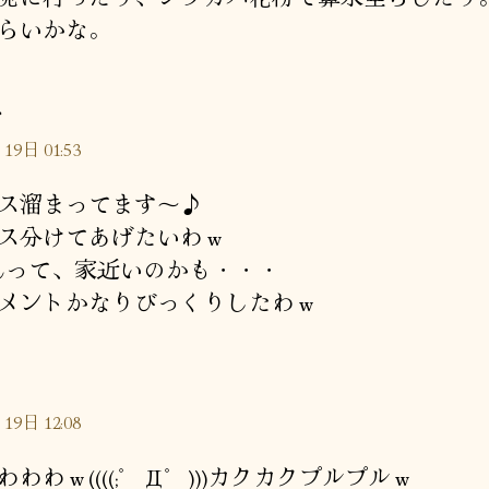
らいかな。
の
ぐ
発
19日 01:53
言:
ス溜まってます～♪
ス分けてあげたいわｗ
さんって、家近いのかも・・・
メントかなりびっくりしたわｗ
19日 12:08
わわｗ((((;゜Д゜)))カクカクプルプルｗ