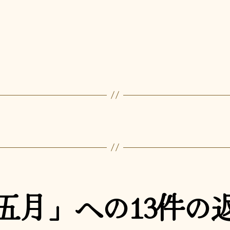
へ
者
日
の
五月」への13件の