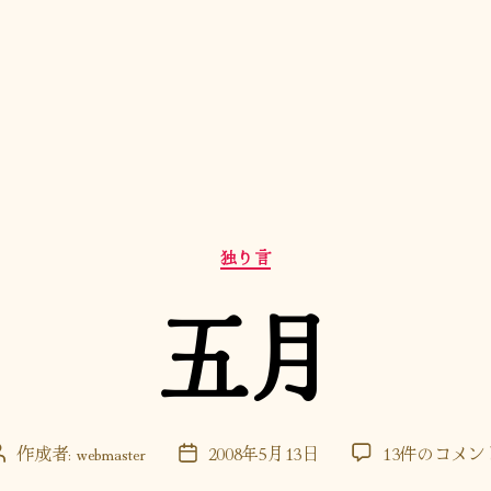
カ
独り言
テ
ゴ
五月
リ
ー
五
作成者:
webmaster
2008年5月13日
13件のコメン
投
投
月
稿
稿