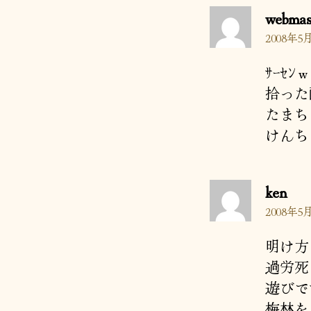
webmas
2008年5月
ｻｰｾﾝ
拾った
たまち
けんち
の
ken
発
2008年5月
言:
明け方
過労死
遊びで
梅林を