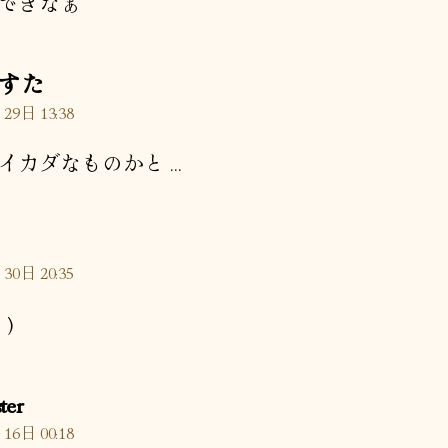
できなぁ
の
ますた
発
29日 13:38
言:
イカダなものかと…
30日 20:35
)
の
ter
発
16日 00:18