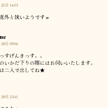
25日 14:03
意外と狭いようですｗ
の
ter
発
28日 09:06
言:
っすげんきっす。。
のいかだ下りの際にはお伺いいたします。
は二人で出してね★
28日 23:41