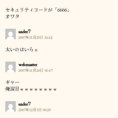
言:
セキュリティコードが「6666」
オワタ
の
under7
発
2007年11月25日 10:42
言:
太いのはいらｎ
の
webmaster
発
2007年11月26日 01:47
言:
ギャー
俺涙目ｗｗｗｗｗｗｗｗ
の
under7
発
2007年12月3日 00:29
言: