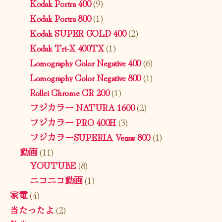
Kodak Portra 400
(9)
Kodak Portra 800
(1)
Kodak SUPER GOLD 400
(2)
Kodak Tri-X 400TX
(1)
Lomography Color Negative 400
(6)
Lomography Color Negative 800
(1)
Rollei Chrome CR 200
(1)
フジカラー NATURA 1600
(2)
フジカラー PRO 400H
(3)
フジカラーSUPERIA Venus 800
(1)
動画
(11)
YOUTUBE
(8)
ニコニコ動画
(1)
家電
(4)
当たったよ
(2)