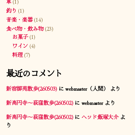
車
(1)
釣り
(1)
音楽・楽器
(14)
食べ物・飲み物
(23)
お菓子
(1)
ワイン
(4)
料理
(7)
最近のコメント
新宿御苑散歩(260503)
に
webmaster（人間）
より
新高円寺〜荻窪散歩(260502)
に
webmaster
より
新高円寺〜荻窪散歩(260502)
に
ヘッド飯塚大介
よ
り