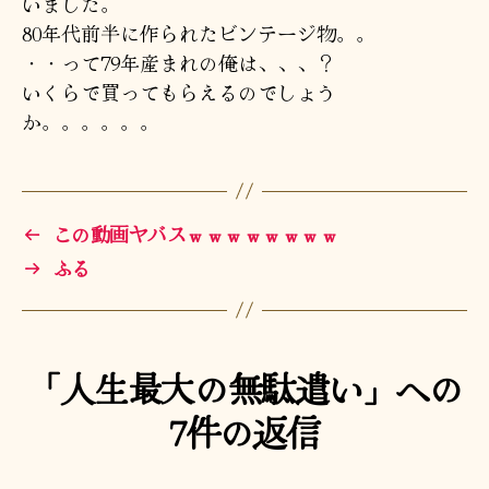
いました。
遣
80年代前半に作られたビンテージ物。。
い
・・って79年産まれの俺は、、、？
へ
の
いくらで買ってもらえるのでしょう
か。。。。。。
←
この動画ヤバスｗｗｗｗｗｗｗｗ
→
ふる
「人生最大の無駄遣い」への
7件の返信