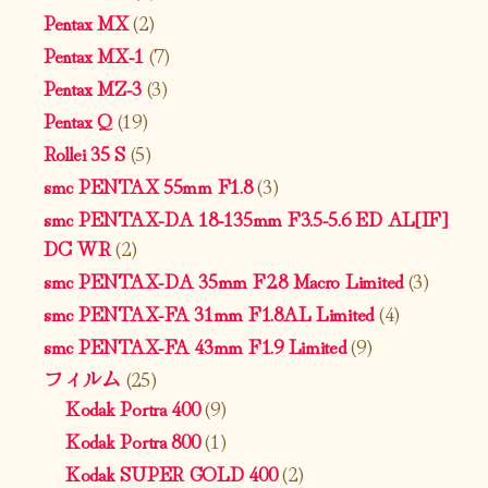
Pentax MX
(2)
Pentax MX-1
(7)
Pentax MZ-3
(3)
Pentax Q
(19)
Rollei 35 S
(5)
smc PENTAX 55mm F1.8
(3)
smc PENTAX-DA 18-135mm F3.5-5.6 ED AL[IF]
DC WR
(2)
smc PENTAX-DA 35mm F2.8 Macro Limited
(3)
smc PENTAX-FA 31mm F1.8AL Limited
(4)
smc PENTAX-FA 43mm F1.9 Limited
(9)
フィルム
(25)
Kodak Portra 400
(9)
Kodak Portra 800
(1)
Kodak SUPER GOLD 400
(2)