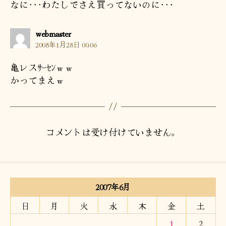
なに･･･わたしでさえ買ってないのに･･･
の
webmaster
発
2008年1月28日 00:06
言:
亀レスｻｰｾﾝｗｗ
かってまえｗ
コメントは受け付けていません。
2007年6月
日
月
火
水
木
金
土
1
2