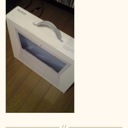
開
け
よ
う
へ
の