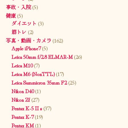
事故・入院
(5)
健康
(5)
ダイエット
(3)
筋トレ
(2)
写真・動画・カメラ
(162)
Apple iPhone7
(5)
Leica 50mm f/2.8 ELMAR-M
(26)
Leica M10
(7)
Leica M6 (NonTTL)
(17)
Leica Summicron 35mm F2
(25)
Nikon D40
(1)
Nikon Zf
(27)
Pentax K-5 II s
(37)
Pentax K-7
(19)
Pentax KM
(1)