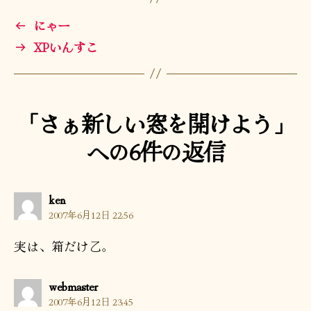
←
にゃー
→
XPいんすこ
「さぁ新しい窓を開けよう」
への6件の返信
の
ken
発
2007年6月12日 22:56
言:
実は、箱だけ乙。
の
webmaster
発
2007年6月12日 23:45
言: