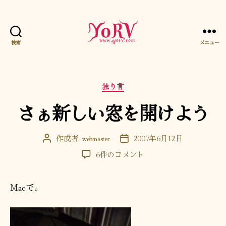
検索
メニュー
YORV
カ
独り言
テ
さぁ新しい窓を開けよう
ゴ
リ
ー
作成者:
webmaster
2007年6月12日
投
投
稿
稿
さ
6件のコメント
者
日
ぁ
新
Macで。
し
い
窓
を