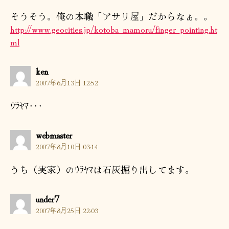
そうそう。俺の本職「アサリ屋」だからなぁ。。
http://www.geocities.jp/kotoba_mamoru/finger_pointing.ht
ml
の
ken
発
2007年6月13日 12:52
言:
ｳﾗﾔﾏ･･･
の
webmaster
発
2007年8月10日 03:14
言:
うち（実家）のｳﾗﾔﾏは石灰掘り出してます。
の
under7
発
2007年8月25日 22:03
言: