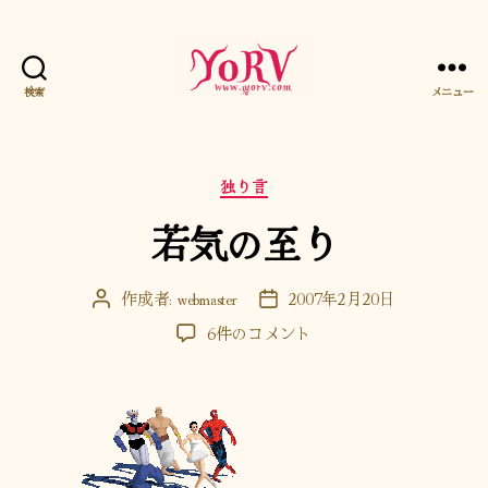
検索
メニュー
YORV
カ
独り言
テ
若気の至り
ゴ
リ
ー
作成者:
webmaster
2007年2月20日
投
投
稿
稿
若
6件のコメント
者
日
気
の
至
り
へ
の