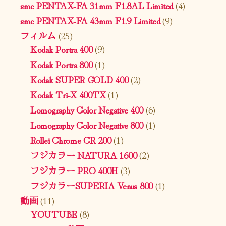
smc PENTAX-FA 31mm F1.8AL Limited
(4)
smc PENTAX-FA 43mm F1.9 Limited
(9)
フィルム
(25)
Kodak Portra 400
(9)
Kodak Portra 800
(1)
Kodak SUPER GOLD 400
(2)
Kodak Tri-X 400TX
(1)
Lomography Color Negative 400
(6)
Lomography Color Negative 800
(1)
Rollei Chrome CR 200
(1)
フジカラー NATURA 1600
(2)
フジカラー PRO 400H
(3)
フジカラーSUPERIA Venus 800
(1)
動画
(11)
YOUTUBE
(8)