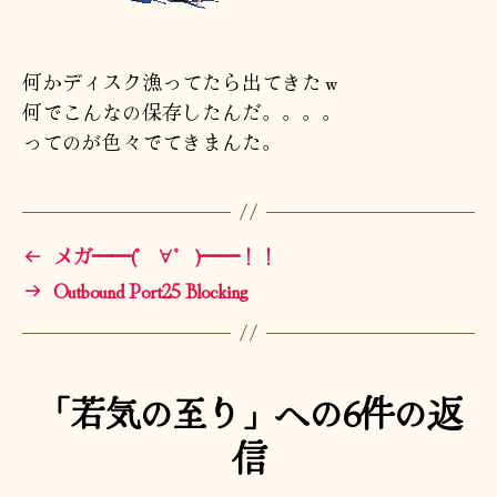
何かディスク漁ってたら出てきたｗ
何でこんなの保存したんだ。。。。
ってのが色々でてきまんた。
←
メガ━━(゜∀゜)━━！！
→
Outbound Port25 Blocking
「若気の至り」への6件の返
信