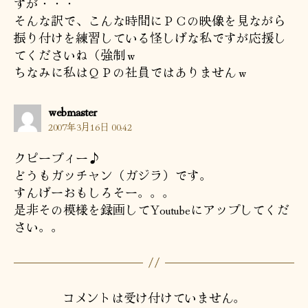
すが・・・
そんな訳で、こんな時間にＰＣの映像を見ながら
振り付けを練習している怪しげな私ですが応援し
てくださいね（強制ｗ
ちなみに私はＱＰの社員ではありませんｗ
の
webmaster
発
2007年3月16日 00:42
言:
クピープィー♪
どうもガッチャン（ガジラ）です。
すんげーおもしろそー。。。
是非その模様を録画してYoutubeにアップしてくだ
さい。。
コメントは受け付けていません。