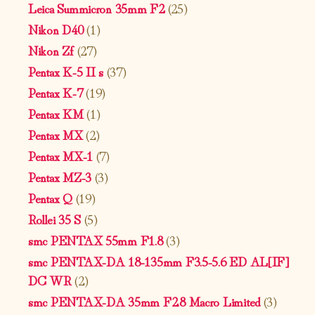
Leica Summicron 35mm F2
(25)
Nikon D40
(1)
Nikon Zf
(27)
Pentax K-5 II s
(37)
Pentax K-7
(19)
Pentax KM
(1)
Pentax MX
(2)
Pentax MX-1
(7)
Pentax MZ-3
(3)
Pentax Q
(19)
Rollei 35 S
(5)
smc PENTAX 55mm F1.8
(3)
smc PENTAX-DA 18-135mm F3.5-5.6 ED AL[IF]
DC WR
(2)
smc PENTAX-DA 35mm F2.8 Macro Limited
(3)