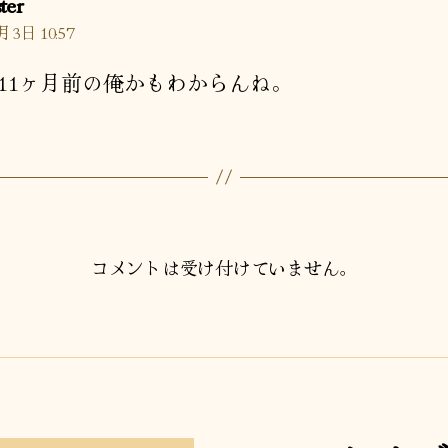
の
ter
発
月3日 10:57
言:
11ヶ月前の俺かもわからんね。
コメントは受け付けていません。