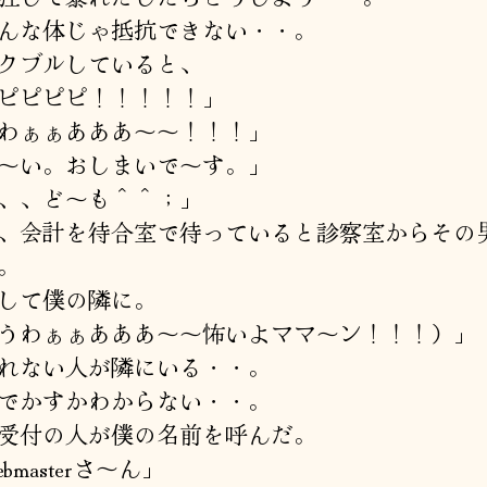
んな体じゃ抵抗できない・・。
クブルしていると、
ピピピピ！！！！！」
わぁぁあああ～～！！！」
～い。おしまいで～す。」
、、ど～も＾＾；」
、会計を待合室で待っていると診察室からその
。
して僕の隣に。
うわぁぁあああ～～怖いよママ～ン！！！）」
れない人が隣にいる・・。
でかすかわからない・・。
受付の人が僕の名前を呼んだ。
bmasterさ～ん」