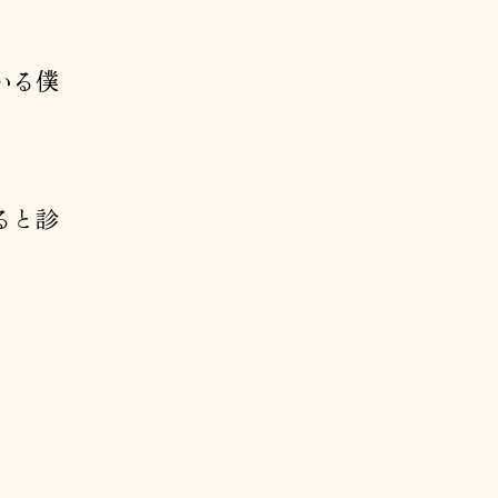
いる僕
ると診