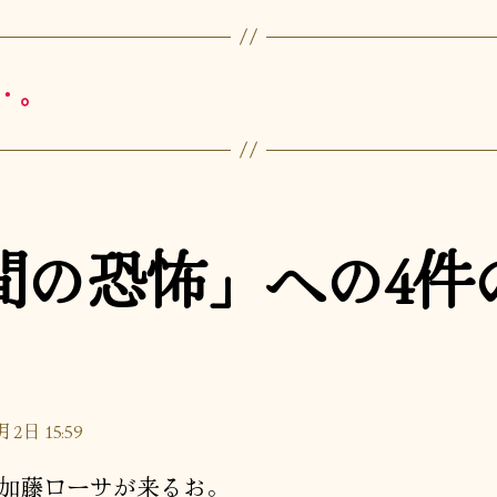
・。
間の恐怖」への4件
月2日 15:59
加藤ローサが来るお。