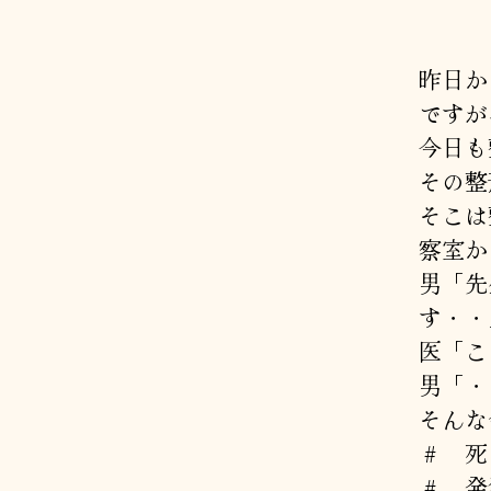
昨日か
ですが
今日も
その整
そこは
察室か
男「先
す・・
医「こ
男「・
そんな
＃ 死
＃ 発