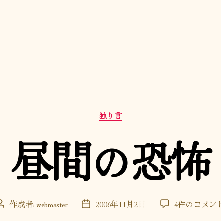
カ
独り言
テ
ゴ
昼間の恐怖
リ
ー
昼
作成者:
webmaster
2006年11月2日
4件のコメン
投
投
間
稿
稿