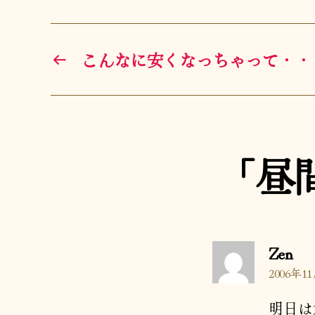
←
こんなに安くなっちゃって・・
「昼
の
Zen
発
2006年11
言:
明日は