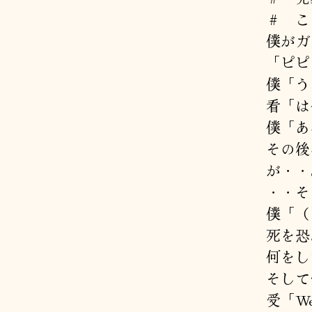
＃ こ
僕がガ
「ピピ
僕「う
看「は
僕「あ
その後
が・・
・・そ
僕「（
死を恐
何をし
そして
受「We