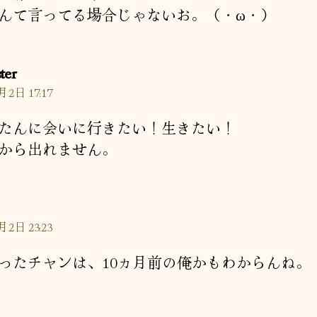
んて言ってる場合じゃないお。（・ω・）
の
ter
発
月2日 17:17
言:
たんに会いに行きたい！生きたい！
から出れません。
月2日 23:23
ったチャンは、10ヵ月前の俺かもわからんね。