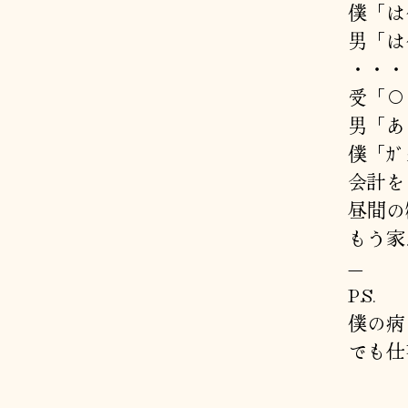
僕「は
男「は
・・・
受「○
男「あ
僕「ｶﾞｸ
会計を
昼間の
もう家
—
P.S.
僕の病
でも仕