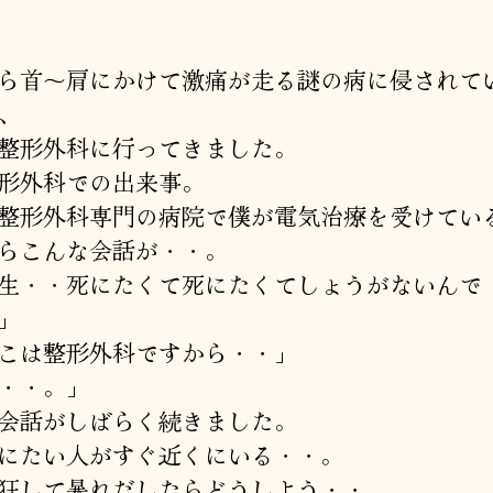
の
者
日
恐
怖
ら首～肩にかけて激痛が走る謎の病に侵されて
へ
、
の
整形外科に行ってきました。
形外科での出来事。
整形外科専門の病院で僕が電気治療を受けてい
らこんな会話が・・。
生・・死にたくて死にたくてしょうがないんで
」
こは整形外科ですから・・」
・・。」
会話がしばらく続きました。
にたい人がすぐ近くにいる・・。
狂して暴れだしたらどうしよう・・。