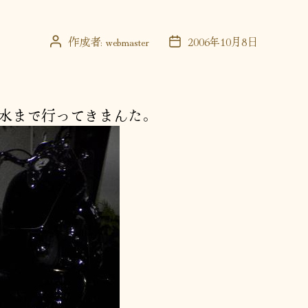
作成者:
webmaster
2006年10月8日
投
投
稿
稿
者
日
水まで行ってきまんた。