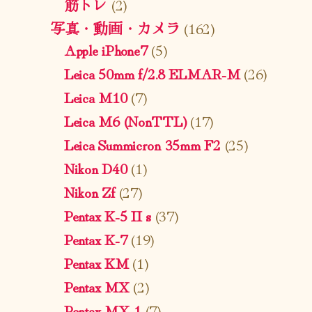
筋トレ
(2)
写真・動画・カメラ
(162)
Apple iPhone7
(5)
Leica 50mm f/2.8 ELMAR-M
(26)
Leica M10
(7)
Leica M6 (NonTTL)
(17)
Leica Summicron 35mm F2
(25)
Nikon D40
(1)
Nikon Zf
(27)
Pentax K-5 II s
(37)
Pentax K-7
(19)
Pentax KM
(1)
Pentax MX
(2)
Pentax MX-1
(7)