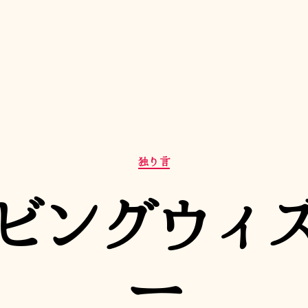
カ
独り言
テ
ゴ
ビングウィ
リ
ー
ー