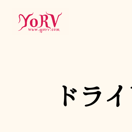
YORV
ドライ