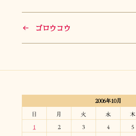
←
ゴロウコウ
2006年10月
日
月
火
水
木
1
2
3
4
5