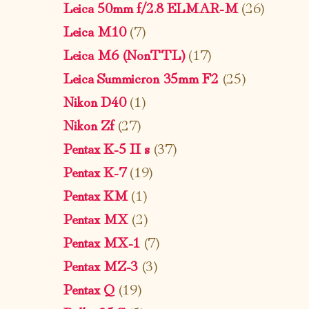
Leica 50mm f/2.8 ELMAR-M
(26)
Leica M10
(7)
Leica M6 (NonTTL)
(17)
Leica Summicron 35mm F2
(25)
Nikon D40
(1)
Nikon Zf
(27)
Pentax K-5 II s
(37)
Pentax K-7
(19)
Pentax KM
(1)
Pentax MX
(2)
Pentax MX-1
(7)
Pentax MZ-3
(3)
Pentax Q
(19)