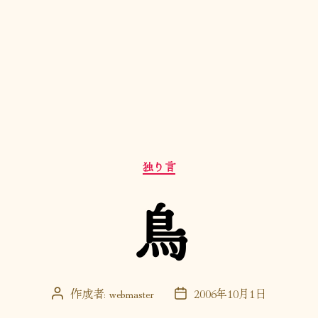
カ
独り言
テ
ゴ
鳥
リ
ー
作成者:
webmaster
2006年10月1日
投
投
稿
稿