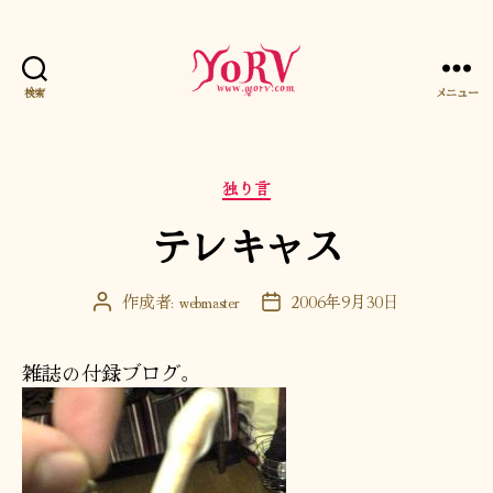
検索
メニュー
YORV
カ
独り言
テ
テレキャス
ゴ
リ
ー
作成者:
webmaster
2006年9月30日
投
投
稿
稿
者
日
雑誌の付録ブログ。