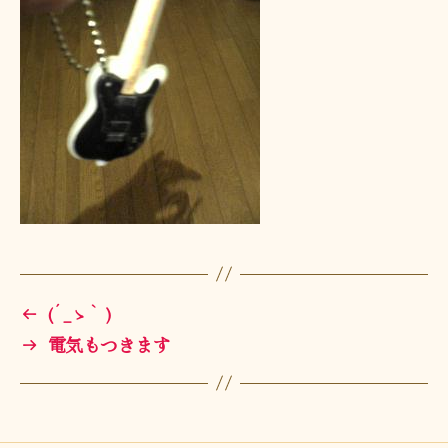
←
(´_ゝ｀)
→
電気もつきます