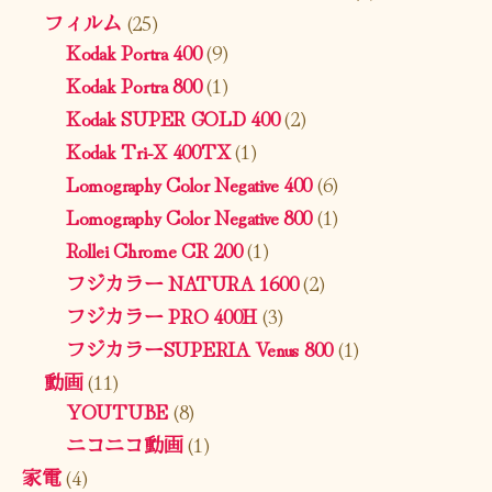
フィルム
(25)
Kodak Portra 400
(9)
Kodak Portra 800
(1)
Kodak SUPER GOLD 400
(2)
Kodak Tri-X 400TX
(1)
Lomography Color Negative 400
(6)
Lomography Color Negative 800
(1)
Rollei Chrome CR 200
(1)
フジカラー NATURA 1600
(2)
フジカラー PRO 400H
(3)
フジカラーSUPERIA Venus 800
(1)
動画
(11)
YOUTUBE
(8)
ニコニコ動画
(1)
家電
(4)