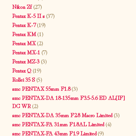
Nikon Zf
(27)
Pentax K-5 II s
(37)
Pentax K-7
(19)
Pentax KM
(1)
Pentax MX
(2)
Pentax MX-1
(7)
Pentax MZ-3
(3)
Pentax Q
(19)
Rollei 35 S
(5)
smc PENTAX 55mm F1.8
(3)
smc PENTAX-DA 18-135mm F3.5-5.6 ED AL[IF]
DC WR
(2)
smc PENTAX-DA 35mm F2.8 Macro Limited
(3)
smc PENTAX-FA 31mm F1.8AL Limited
(4)
smc PENTAX-FA 43mm F1.9 Limited
(9)